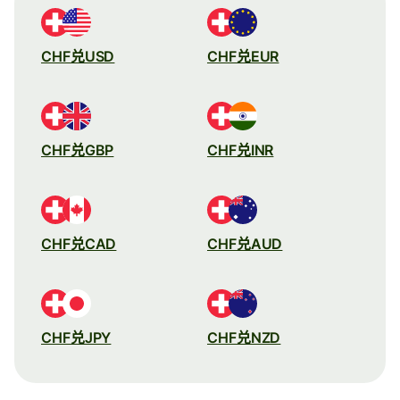
CHF兑USD
CHF兑EUR
CHF兑GBP
CHF兑INR
CHF兑CAD
CHF兑AUD
CHF兑JPY
CHF兑NZD