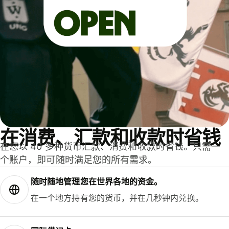
在消费、汇款和收款时省钱
在您以 40 多种货币汇款、消费和收款时省钱。只需一
个账户，即可随时满足您的所有需求。
随时随地管理您在世界各地的资金。
在一个地方持有您的货币，并在几秒钟内兑换。