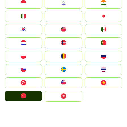
Indonesia
Israel
India
Italia
JA
Japan
South Korea
Malay
Mexico
Nederland
Norge
Portugal
Polska
România
Россия
Slovensko
Ruoŧŧa
ไทย
Türkiye
United States
Vietnam
中国
中國香港特別行政區