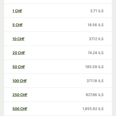
1
CHF
3.71
ILS
5
CHF
18.56
ILS
10
CHF
37.12
ILS
20
CHF
74.24
ILS
50
CHF
185.59
ILS
100
CHF
371.18
ILS
250
CHF
927.96
ILS
500
CHF
1,855.92
ILS