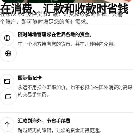
在消费、汇款和收款时省钱
在您以 40 多种货币汇款、消费和收款时省钱。只需一
个账户，即可随时满足您的所有需求。
随时随地管理您在世界各地的资金。
在一个地方持有您的货币，并在几秒钟内兑换。
国际借记卡
永远不用担心汇率加价，也不必担心在国外消费时高昂
的交易手续费。
汇款到海外，节省手续费
跨越距离的障碍，让您的资金走得更远。