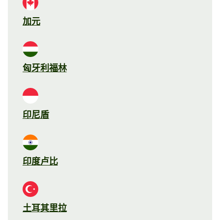
加元
匈牙利福林
印尼盾
印度卢比
土耳其里拉