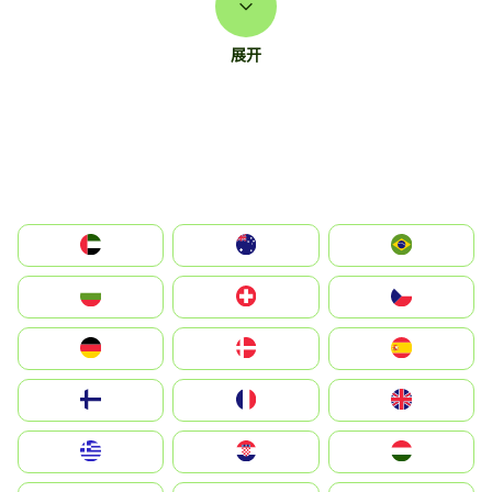
展开
الإمارات العربية المتحدة
Australia
Brazil
България
Switzerland
Czechia
Deutschland
Denmark
España
Suomi
France
United Kingdom
Greece
Hrvatska
Magyarország