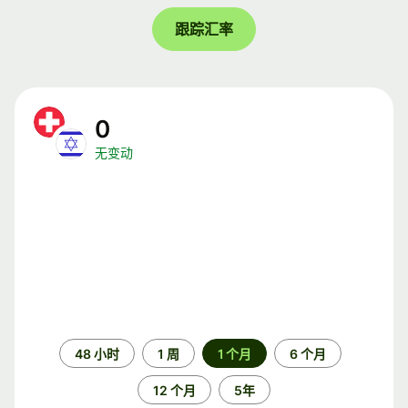
跟踪汇率
0
无变动
时
48 小时
1 周
1 个月
6 个月
间
段
12 个月
5年