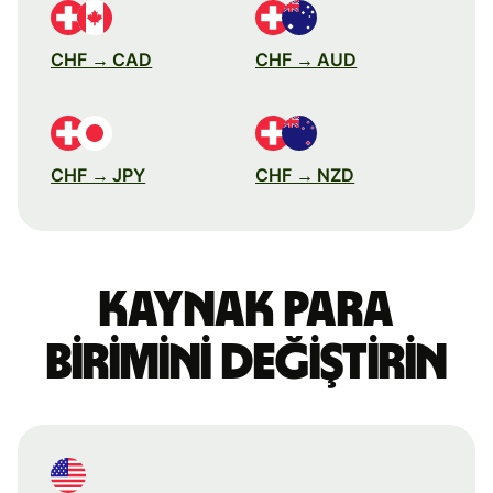
CHF → CAD
CHF → AUD
CHF → JPY
CHF → NZD
Kaynak para
birimini değiştirin