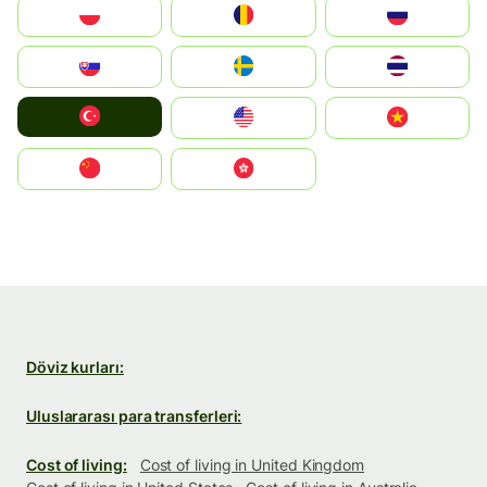
Polska
România
Россия
Slovensko
Ruoŧŧa
ไทย
Türkiye
United States
Vietnam
中国
中國香港特別行政區
Döviz kurları:
Uluslararası para transferleri:
Cost of living:
Cost of living in United Kingdom