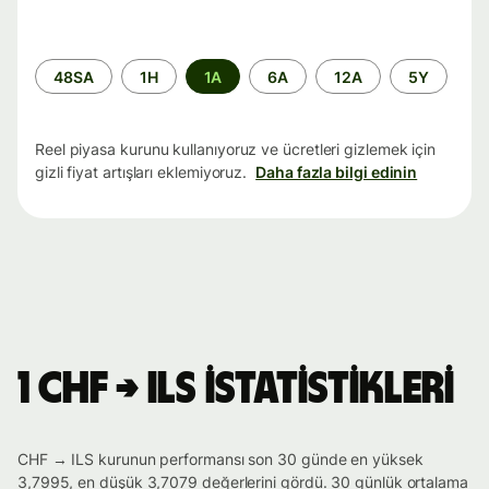
Zaman
48SA
1H
1A
6A
12A
5Y
aralığı
Reel piyasa kurunu kullanıyoruz ve ücretleri gizlemek için
gizli fiyat artışları eklemiyoruz.
Daha fazla bilgi edinin
1 CHF → ILS istatistikleri
CHF → ILS kurunun performansı son 30 günde en yüksek
3,7995, en düşük 3,7079 değerlerini gördü. 30 günlük ortalama