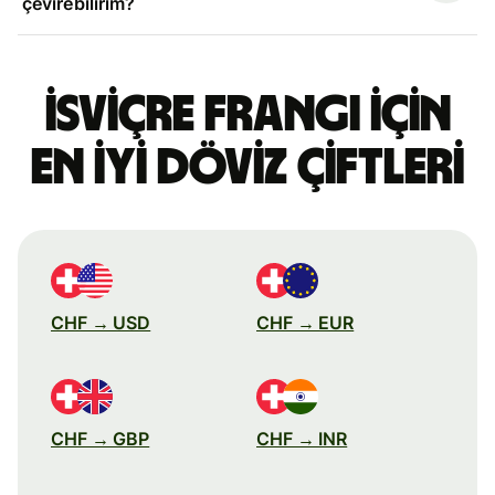
çevirebilirim?
İsviçre frangı için
en iyi döviz çiftleri
CHF → USD
CHF → EUR
CHF → GBP
CHF → INR