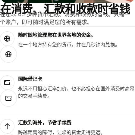
在消费、汇款和收款时省钱
在您以 40 多种货币汇款、消费和收款时省钱。只需一
个账户，即可随时满足您的所有需求。
随时随地管理您在世界各地的资金。
在一个地方持有您的货币，并在几秒钟内兑换。
国际借记卡
永远不用担心汇率加价，也不必担心在国外消费时高昂
的交易手续费。
汇款到海外，节省手续费
跨越距离的障碍，让您的资金走得更远。