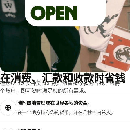
在消费、汇款和收款时省钱
在您以 40 多种货币汇款、消费和收款时省钱。只需一
个账户，即可随时满足您的所有需求。
随时随地管理您在世界各地的资金。
在一个地方持有您的货币，并在几秒钟内兑换。