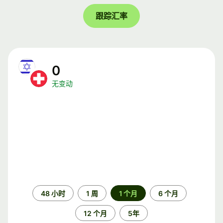
跟踪汇率
0
无变动
时
48 小时
1 周
1 个月
6 个月
间
段
12 个月
5年