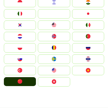
Indonesia
Israel
India
Italia
JA
Japan
South Korea
Malay
Mexico
Nederland
Norge
Portugal
Polska
România
Россия
Slovensko
Ruoŧŧa
ไทย
Türkiye
United States
Vietnam
中国
中國香港特別行政區