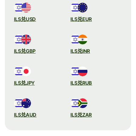
ILS兑USD
ILS兑EUR
ILS兑GBP
ILS兑INR
ILS兑JPY
ILS兑RUB
ILS兑AUD
ILS兑ZAR