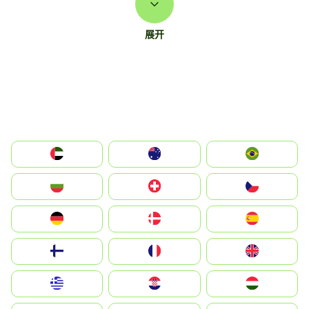
展开
الإمارات العربية المتحدة
Australia
Brazil
България
Switzerland
Czechia
Deutschland
Denmark
España
Suomi
France
United Kingdom
Greece
Hrvatska
Magyarország