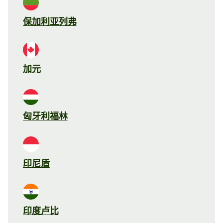
保加利亚列弗
加元
匈牙利福林
印尼盾
印度卢比