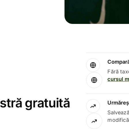
Compară 
Fără tax
cursul m
stră gratuită
Urmăreșt
Salvează
modifică