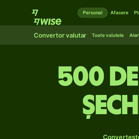
Personal
Afacere
Pl
Convertor valutar
Toate valutele
Aler
500 de 
șech
Convertește