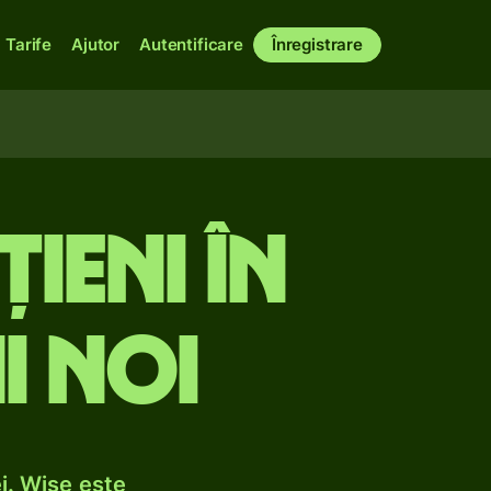
Tarife
Ajutor
Autentificare
Înregistrare
țieni în
i noi
i. Wise este