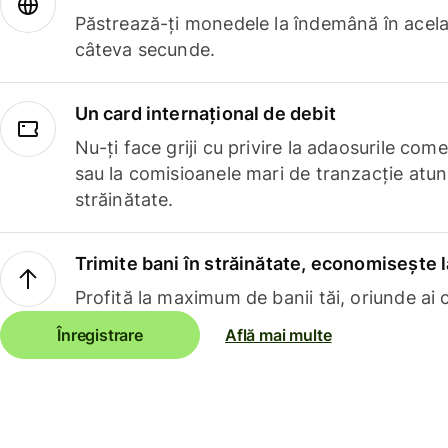
Păstrează-ți monedele la îndemână în acelaș
câteva secunde.
Un card internațional de debit
Nu-ți face griji cu privire la adaosurile com
sau la comisioanele mari de tranzacție atun
străinătate.
Trimite bani în străinătate, economisește l
Profită la maximum de banii tăi, oriunde ai c
Înregistrare
Află mai multe