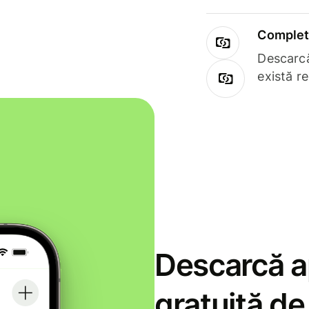
Complet 
Descarcă
există r
Descarcă ap
gratuită d