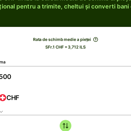
ional pentru a trimite, cheltui și converti bani 
Rata de schimb medie a pieței
SFr.1 CHF = 3,712 ILS
ma
CHF