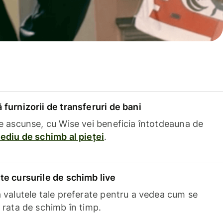
furnizorii de transferuri de bani
e ascunse, cu Wise vei beneficia întotdeauna de
ediu de schimb al pieței
.
e cursurile de schimb live
 valutele tale preferate pentru a vedea cum se
 rata de schimb în timp.