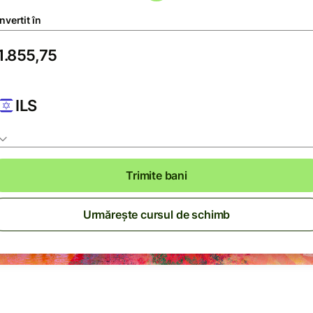
vertit în
ILS
Trimite bani
Urmărește cursul de schimb