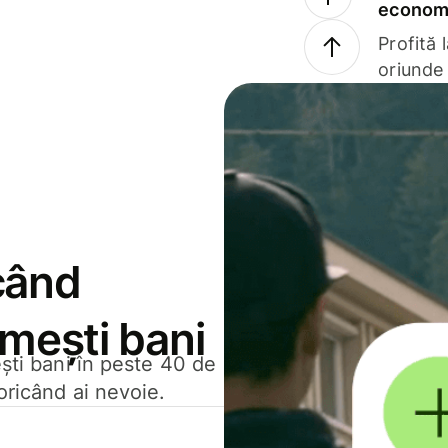
economi
Profită 
oriunde 
când
rimești bani
ești bani în peste 40 de
oricând ai nevoie.
.