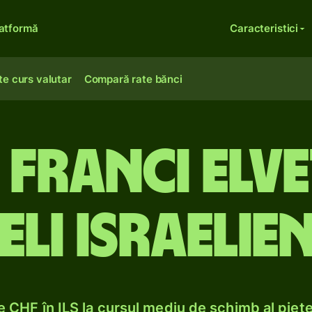
atformă
Caracteristici
te curs valutar
Compară rate bănci
franci elve
eli israelien
 CHF în ILS la cursul mediu de schimb al piețe