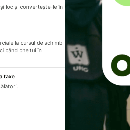
i loc și convertește-le în
erciale la cursul de schimb
ci când cheltui în
a taxe
ălători.