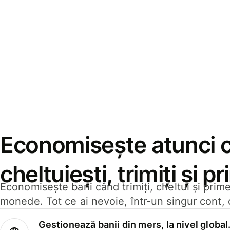
Economisește atunci 
cheltuiești, trimiți și p
Economisește bani când trimiți, cheltui și prim
monede. Tot ce ai nevoie, într-un singur cont, 
Gestionează banii din mers, la nivel global