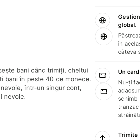
Gestione
global.
Păstrea
în acela
câteva 
ște bani când trimiți, cheltui
Un card 
ști bani în peste 40 de monede.
Nu-ți fac
 nevoie, într-un singur cont,
adaosuri
i nevoie.
schimb 
tranzacț
străinăt
Trimite 