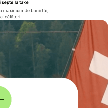
sește la taxe
la maximum de banii tăi,
ai călători.