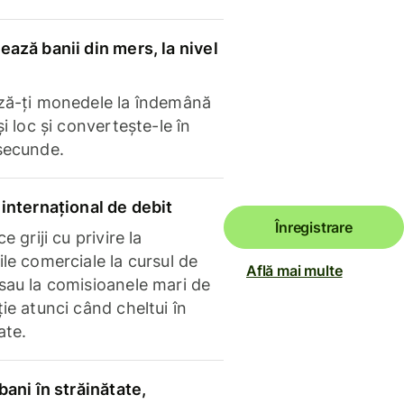
ază banii din mers, la nivel
ză-ți monedele la îndemână
și loc și convertește-le în
secunde.
internațional de debit
Înregistrare
e griji cu privire la
le comerciale la cursul de
Află mai multe
sau la comisioanele mari de
ie atunci când cheltui în
ate.
bani în străinătate,