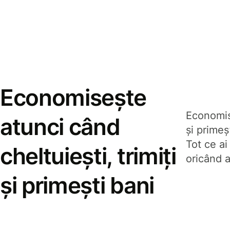
Economisește
Economise
atunci când
și prime
Tot ce ai
cheltuiești, trimiți
oricând a
și primești bani