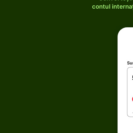
contul internaț
Su