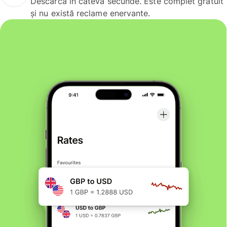
Descarcă în câteva secunde. Este complet gratuit
și nu există reclame enervante.