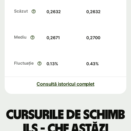
Scăzut
0,2632
0,2632
Mediu
0,2671
0,2700
Fluctuație
0.13
%
0.43
%
Consultă istoricul complet
Cursurile de schimb
ILS - CHF astăzi