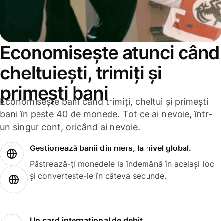
Economisește atunci când
cheltuiești, trimiți și
primești bani
Economisește bani când trimiți, cheltui și primești
bani în peste 40 de monede. Tot ce ai nevoie, într-
un singur cont, oricând ai nevoie.
Gestionează banii din mers, la nivel global.
Păstrează-ți monedele la îndemână în același loc
și convertește-le în câteva secunde.
Un card internațional de debit