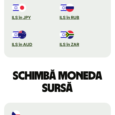
ILS în JPY
ILS în RUB
ILS în AUD
ILS în ZAR
Schimbă moneda
sursă