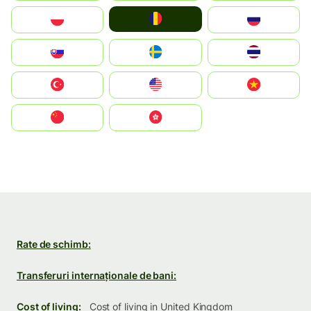
România
Polska
Россия
Slovensko
Ruoŧŧa
ไทย
Türkiye
United States
Vietnam
中国
中國香港特別行政區
Rate de schimb:
Transferuri internaționale de bani:
Cost of living:
Cost of living in United Kingdom