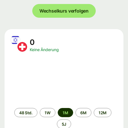
Wechselkurs verfolgen
0
Keine Änderung
Zeitraum
48 Std.
1W
1M
6M
12M
5J