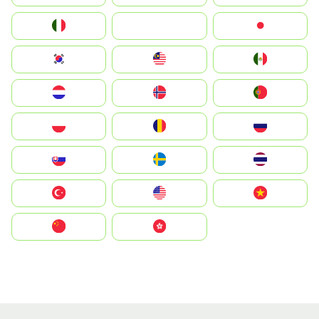
Italia
JA
Japan
South Korea
Malay
Mexico
Nederland
Norge
Portugal
Polska
România
Россия
Slovensko
Ruoŧŧa
ไทย
Türkiye
United States
Vietnam
中国
中國香港特別行政區