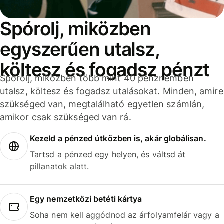
Spórolj, miközben
egyszerűen utalsz,
költesz és fogadsz pénzt
Spórolj, miközben több mint 40 pénznemben
utalsz, költesz és fogadsz utalásokat. Minden, amire
szükséged van, megtalálható egyetlen számlán,
amikor csak szükséged van rá.
Kezeld a pénzed útközben is, akár globálisan.
Tartsd a pénzed egy helyen, és váltsd át
pillanatok alatt.
Egy nemzetközi betéti kártya
Soha nem kell aggódnod az árfolyamfelár vagy a