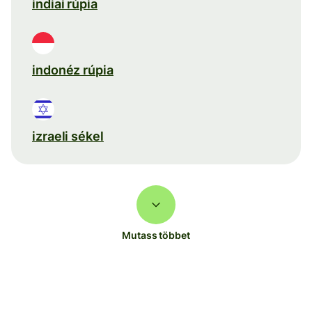
indiai rúpia
indonéz rúpia
izraeli sékel
Mutass többet