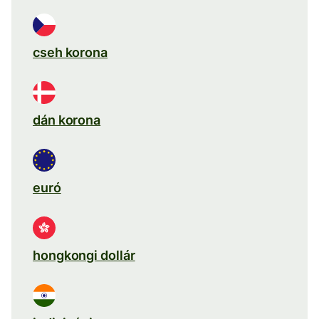
cseh korona
dán korona
euró
hongkongi dollár