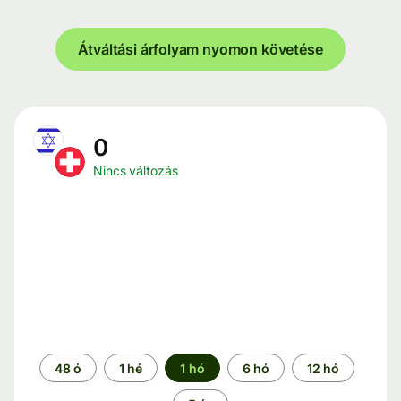
Átváltási árfolyam nyomon követése
0
Nincs változás
Időszak
48 ó
1 hé
1 hó
6 hó
12 hó