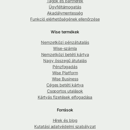
Tagok és partnerek
Ügyféltámogatás
Akadálymentesség
Funkció elérhetőségének ellenőrzése
Wise termékek
Nemzetközi pénzátutalás
Wise-számla
Nemzetközi betéti kártya
Nagy összegű átutalás
Pénzfogadás
Wise Platform
Wise Business
Céges betéti kártya
Csoportos utalások
Kártyás fizetések elfogadása
Források
Hírek és blog
Kutatási adatvédelmi szabályzat