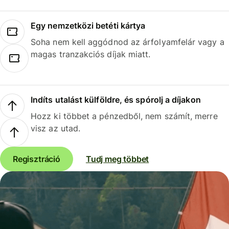
Egy nemzetközi betéti kártya
Soha nem kell aggódnod az árfolyamfelár vagy a
magas tranzakciós díjak miatt.
Indíts utalást külföldre, és spórolj a díjakon
Hozz ki többet a pénzedből, nem számít, merre
visz az utad.
Regisztráció
Tudj meg többet