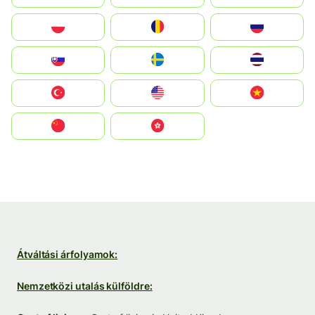
Polska
România
Россия
Slovensko
Ruoŧŧa
ไทย
Türkiye
United States
Vietnam
中国
中國香港特別行政區
Átváltási árfolyamok:
Nemzetközi utalás külföldre: