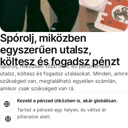
Spórolj, miközben
egyszerűen utalsz,
költesz és fogadsz pénzt
Spórolj, miközben több mint 40 pénznemben
utalsz, költesz és fogadsz utalásokat. Minden, amire
szükséged van, megtalálható egyetlen számlán,
amikor csak szükséged van rá.
Kezeld a pénzed útközben is, akár globálisan.
Tartsd a pénzed egy helyen, és váltsd át
pillanatok alatt.