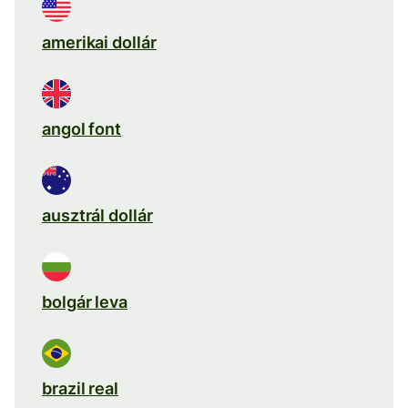
amerikai dollár
angol font
ausztrál dollár
bolgár leva
brazil real