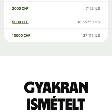
2000
CHF
7423
ILS
5000
CHF
18 557,50
ILS
10000
CHF
37 115
ILS
Gyakran
ismételt