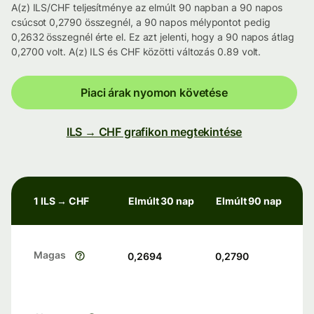
A(z) ILS/CHF teljesítménye az elmúlt 90 napban a 90 napos
csúcsot 0,2790 összegnél, a 90 napos mélypontot pedig
0,2632 összegnél érte el. Ez azt jelenti, hogy a 90 napos átlag
0,2700 volt. A(z) ILS és CHF közötti változás 0.89 volt.
Piaci árak nyomon követése
ILS → CHF grafikon megtekintése
1 ILS → CHF
Elmúlt 30 nap
Elmúlt 90 nap
Magas
0,2694
0,2790