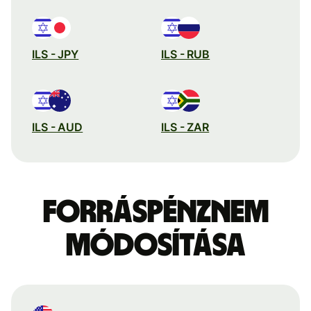
ILS - JPY
ILS - RUB
ILS - AUD
ILS - ZAR
Forráspénznem
módosítása