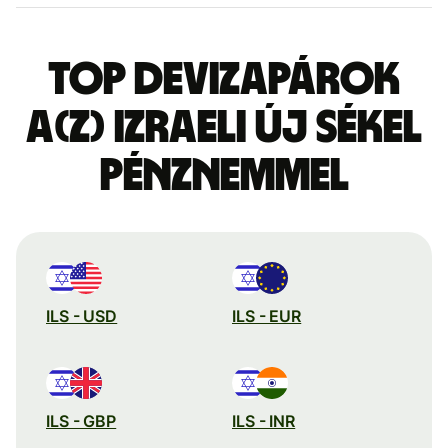
Top devizapárok
a(z) izraeli új sékel
pénznemmel
ILS - USD
ILS - EUR
ILS - GBP
ILS - INR