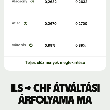
Alacsony
0,2632
0,2632
Átlag
0,2670
0,2700
Változás
0.99
%
0.89
%
Teljes előzmények megtekintése
ILS → CHF átváltási
árfolyama ma