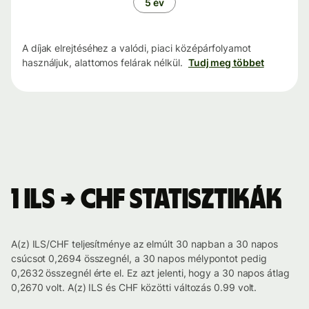
5 év
A díjak elrejtéséhez a valódi, piaci középárfolyamot
használjuk, alattomos felárak nélkül.
Tudj meg többet
1 ILS → CHF statisztikák
A(z) ILS/CHF teljesítménye az elmúlt 30 napban a 30 napos
csúcsot 0,2694 összegnél, a 30 napos mélypontot pedig
0,2632 összegnél érte el. Ez azt jelenti, hogy a 30 napos átlag
0,2670 volt. A(z) ILS és CHF közötti változás 0.99 volt.