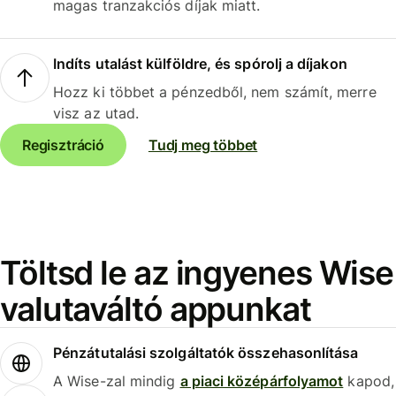
magas tranzakciós díjak miatt.
Indíts utalást külföldre, és spórolj a díjakon
Hozz ki többet a pénzedből, nem számít, merre
visz az utad.
Regisztráció
Tudj meg többet
Töltsd le az ingyenes Wise
valutaváltó appunkat
Pénzátutalási szolgáltatók összehasonlítása
A Wise-zal mindig
a piaci középárfolyamot
kapod,