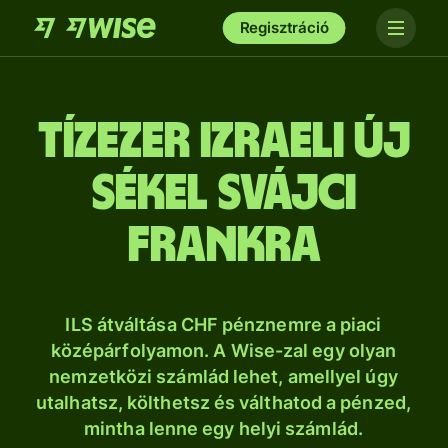
Regisztráció
tíz­ezer izraeli új
sékel svájci
frankra
ILS átváltása CHF pénznemre a piaci
középárfolyamon. A Wise-zal egy olyan
nemzetközi számlád lehet, amellyel úgy
utalhatsz, költhetsz és válthatod a pénzed,
mintha lenne egy helyi számlád.