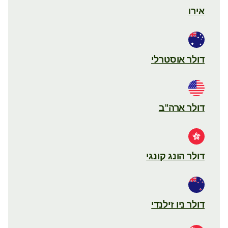
אירו
דולר אוסטרלי
דולר ארה"ב
דולר הונג קונגי
דולר ניו זילנדי