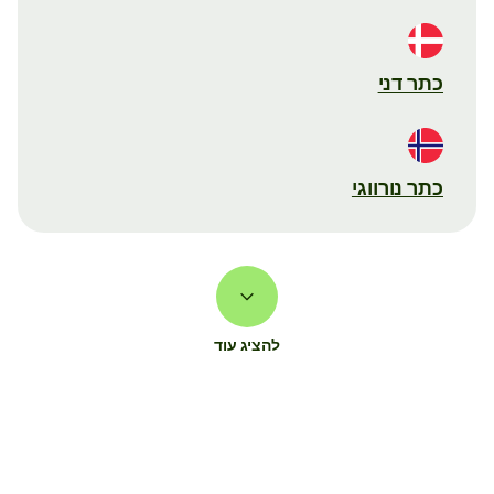
כתר דני
כתר נורווגי
להציג עוד