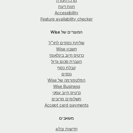
מרכז העזרה
חוות דעת
Accessibility
Feature availability checker
המוצרים של Wise
שליחת כספים לחו״ל
חשבון Wise
כרטיס חיוב בינלאומי
העברת סכום גדול
קבלת כסף
נכסים
הפלטפורמה של Wise
Wise Business
כרטיס חיוב עסקי
תשלומים מרובים
Accept card payments
משאבים
חדשות ובלוג