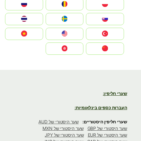
Polska
România
Россия
Slovensko
Ruoŧŧa
ไทย
Türkiye
United States
Vietnam
中国
中國香港特別行政區
שערי חליפין:
העברות כספים בינלאומיות:
שערי חליפין היסטוריים:
שער היסטורי של AUD
שער היסטורי של GBP
שער היסטורי של MXN
שער היסטורי של EUR
שער היסטורי של JPY