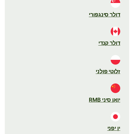
דולר סינגפורי
דולר קנדי
זלוטי פולני
יואן סיני RMB
ין יפני