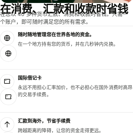
在消费、汇款和收款时省钱
在您以 40 多种货币汇款、消费和收款时省钱。只需一
个账户，即可随时满足您的所有需求。
随时随地管理您在世界各地的资金。
在一个地方持有您的货币，并在几秒钟内兑换。
国际借记卡
永远不用担心汇率加价，也不必担心在国外消费时高昂
的交易手续费。
汇款到海外，节省手续费
跨越距离的障碍，让您的资金走得更远。