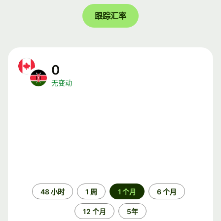
跟踪汇率
0
无变动
时
48 小时
1 周
1 个月
6 个月
间
段
12 个月
5年