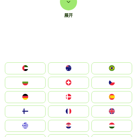
展开
الإمارات العربية المتحدة
Australia
Brazil
България
Switzerland
Czechia
Deutschland
Denmark
España
Suomi
France
United Kingdom
Greece
Hrvatska
Magyarország