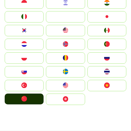
Indonesia
Israel
India
Italia
JA
Japan
South Korea
Malay
Mexico
Nederland
Norge
Portugal
Polska
România
Россия
Slovensko
Ruoŧŧa
ไทย
Türkiye
United States
Vietnam
中国
中國香港特別行政區