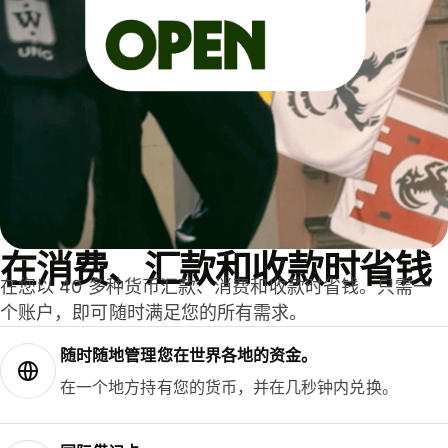
在消费、汇款和收款时省钱
在您以 40 多种货币汇款、消费和收款时省钱。只需一
个账户，即可随时满足您的所有需求。
随时随地管理您在世界各地的资金。
在一个地方持有您的货币，并在几秒钟内兑换。