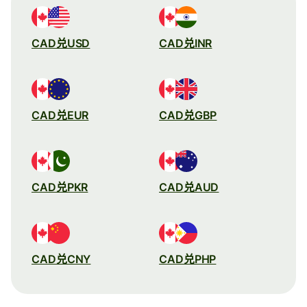
CAD兑USD
CAD兑INR
CAD兑EUR
CAD兑GBP
CAD兑PKR
CAD兑AUD
CAD兑CNY
CAD兑PHP