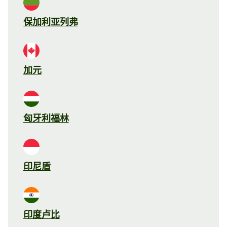
保加利亚列弗
加元
匈牙利福林
印尼盾
印度卢比