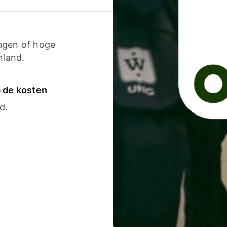
agen of hoge
nland.
p de kosten
d.