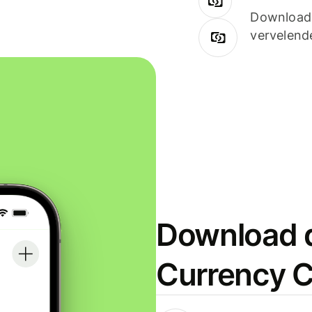
Downloade
vervelend
Download d
Currency C