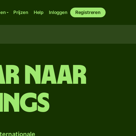
ken
Prijzen
Help
Inloggen
Registreren
ar naar
lings
ternationale