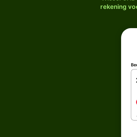
rekening voo
Be