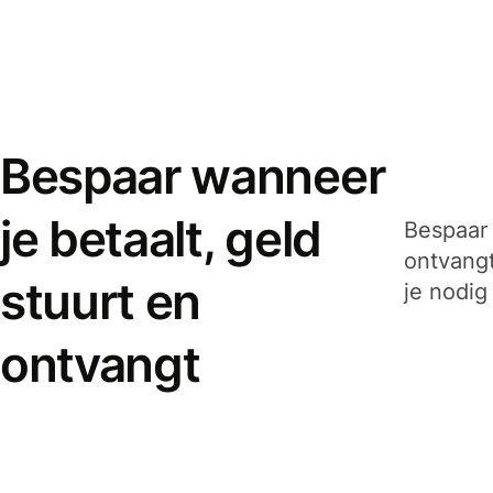
Bespaar wanneer
je betaalt, geld
Bespaar 
ontvangt
stuurt en
je nodig
ontvangt