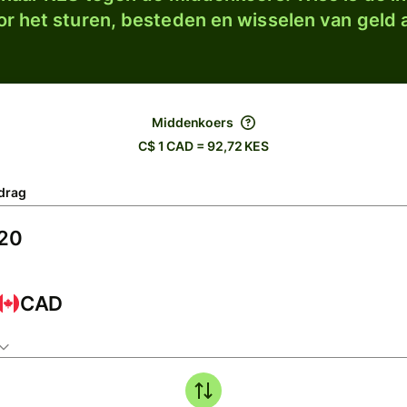
r het sturen, besteden en wisselen van geld a
Middenkoers
C$ 1 CAD = 92,72 KES
drag
CAD