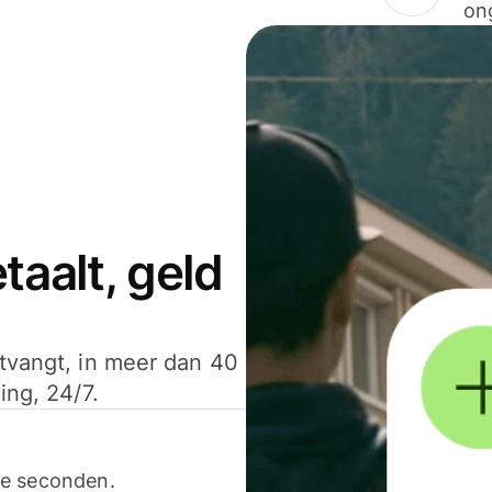
on
aalt, geld
ntvangt, in meer dan 40
ing, 24/7.
ele seconden.