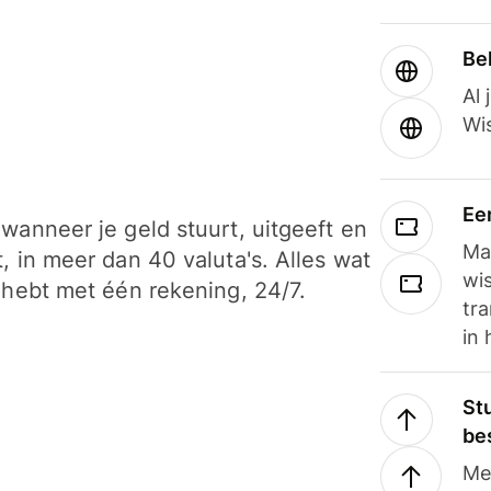
Be
Al 
Wi
Ee
wanneer je geld stuurt, uitgeeft en
Ma
, in meer dan 40 valuta's. Alles wat
wi
 hebt met één rekening, 24/7.
tra
in 
Stu
be
Me