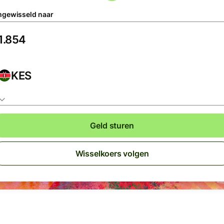
gewisseld naar
KES
Geld sturen
Wisselkoers volgen