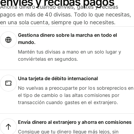
envíes y recibas pagos
Ahorra dinero cuando envíes, gastes y recibas
pagos en más de 40 divisas. Todo lo que necesitas,
en una sola cuenta, siempre que lo necesites.
Gestiona dinero sobre la marcha en todo el
mundo.
Mantén tus divisas a mano en un solo lugar y
conviértelas en segundos.
Una tarjeta de débito internacional
No vuelvas a preocuparte por los sobreprecios en
el tipo de cambio o las altas comisiones por
transacción cuando gastes en el extranjero.
Envía dinero al extranjero y ahorra en comisiones
Consigue que tu dinero llegue más lejos, sin