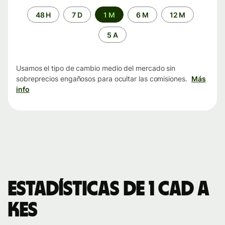
Periodo
48 H
7 D
1 M
6 M
12 M
de
tiempo
5 A
Usamos el tipo de cambio medio del mercado sin
sobreprecios engañosos para ocultar las comisiones.
Más
info
Estadísticas de 1 CAD a
KES