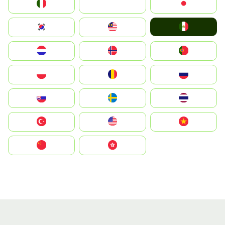
Italia
JA
Japan
Mexico
South Korea
Malay
Nederland
Norge
Portugal
Polska
România
Россия
Slovensko
Ruoŧŧa
ไทย
Türkiye
United States
Vietnam
中国
中國香港特別行政區