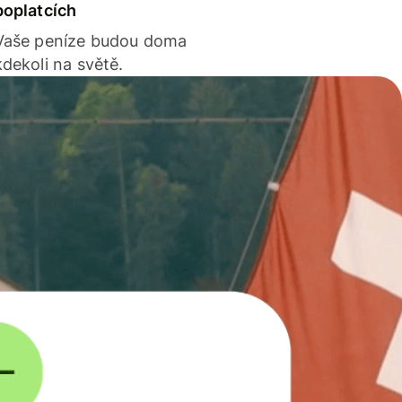
poplatcích
Vaše peníze budou doma
kdekoli na světě.