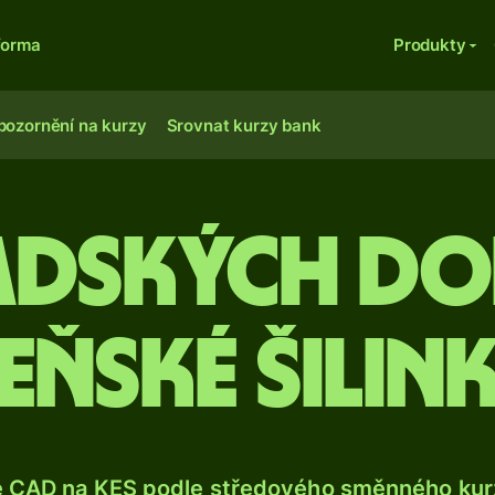
forma
Produkty
pozornění na kurzy
Srovnat kurzy bank
adských do
eňské šilin
e CAD na KES podle středového směnného kurz