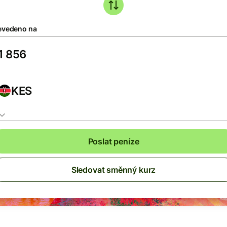
evedeno na
KES
Poslat peníze
Sledovat směnný kurz