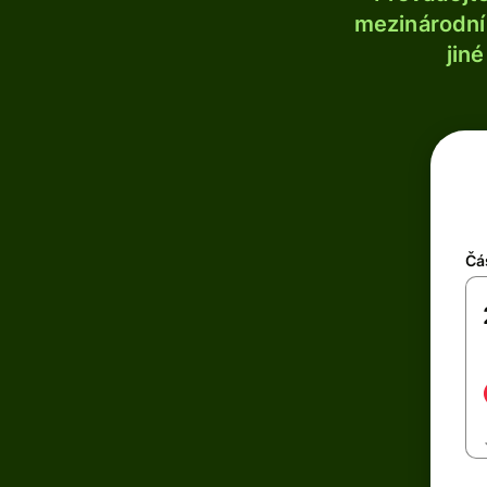
mezinárodní 
jin
Čá