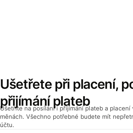
Ušetřete při placení, po
přijímání plateb
Ušetříte na posílání i přijímání plateb a placen
měnách. Všechno potřebné budete mít nepřetr
účtu.