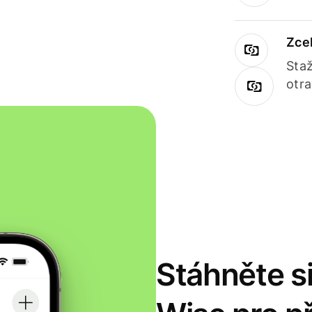
Zce
Staž
otr
Stáhněte si