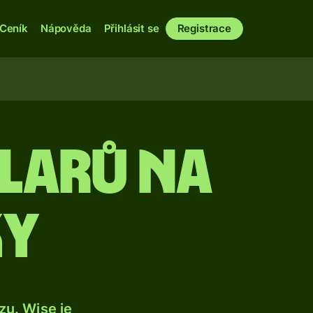
Ceník
Nápověda
Přihlásit se
Registrace
larů na
ky
u. Wise je