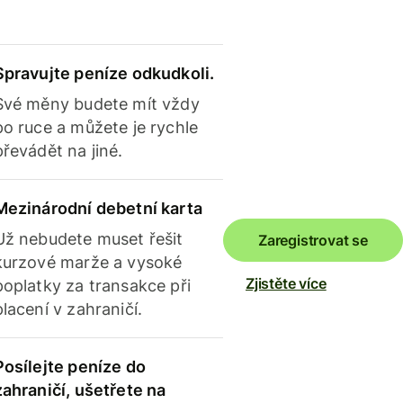
Spravujte peníze odkudkoli.
Své měny budete mít vždy
po ruce a můžete je rychle
převádět na jiné.
Mezinárodní debetní karta
Už nebudete muset řešit
Zaregistrovat se
kurzové marže a vysoké
Zjistěte více
poplatky za transakce při
placení v zahraničí.
Posílejte peníze do
zahraničí, ušetřete na