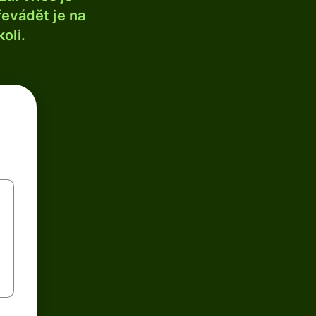
řevádět je na
oli.