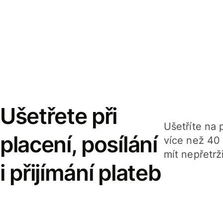
Ušetřete při
Ušetříte na p
placení, posílání
více než 40
mít nepřetrž
i přijímání plateb