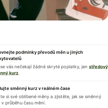
ovnejte podmínky převodů měn u jiných
kytovatelů
se vás nečekají žádné skryté poplatky, jen
středový
nný kurz
.
dujte směnný kurz v reálném čase
te si své oblíbené měny a zjistěte, jak se směnný
 v průběhu času mění.