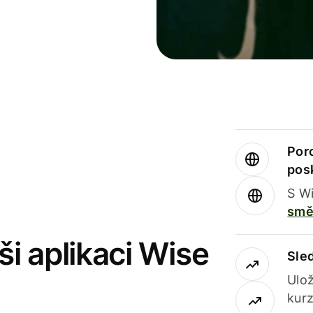
Por
pos
S Wi
smě
i aplikaci Wise
Sle
Ulož
kurz