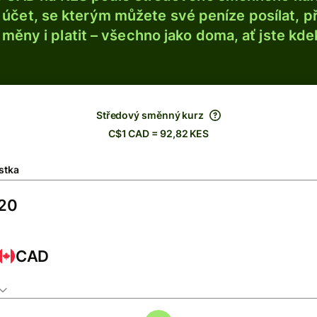
účet, se kterým můžete své peníze posílat, p
é měny i platit – všechno jako doma, ať jste kdek
Středový směnný kurz
C$1 CAD = 92,82 KES
stka
CAD