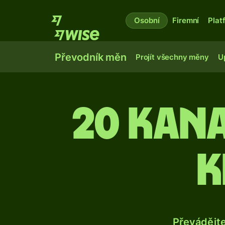
Osobní
Firemní
Plat
Převodník měn
Projít všechny měny
U
20 kan
k
Převádějt