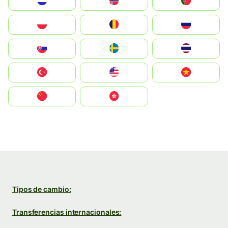
Nederland
Norge
Portugal
Polska
România
Россия
Slovensko
Ruoŧŧa
ไทย
Türkiye
United States
Vietnam
中国
中國香港特別行政區
Tipos de cambio:
Transferencias internacionales: