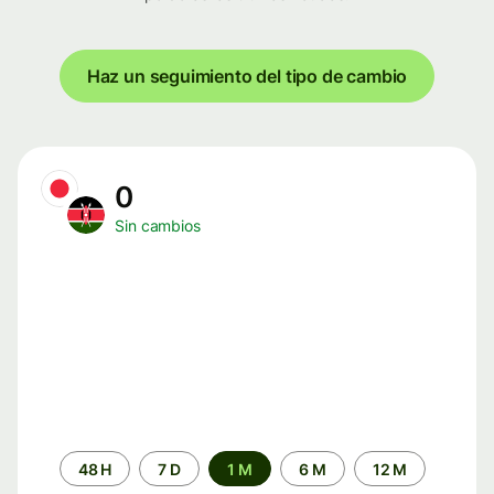
Haz un seguimiento del tipo de cambio
0
Sin cambios
Periodo
48 H
7 D
1 M
6 M
12 M
de