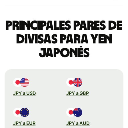
Principales pares de
divisas para yen
japonés
JPY a USD
JPY a GBP
JPY a EUR
JPY a AUD