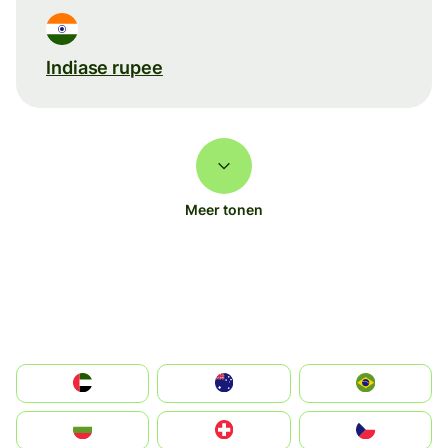
Indiase rupee
Meer tonen
الإمارات العربية المتحدة
Australia
Brazil
България
Switzerland
Czechia