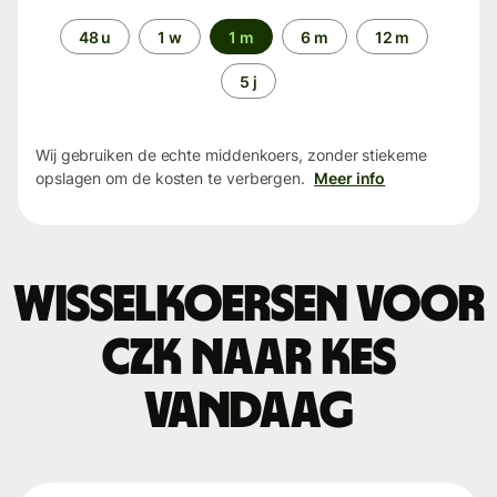
Periode
48 u
1 w
1 m
6 m
12 m
5 j
Wij gebruiken de echte middenkoers, zonder stiekeme
opslagen om de kosten te verbergen.
Meer info
Wisselkoersen voor
CZK naar KES
vandaag