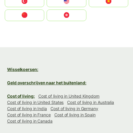
Türkiye
United States
Vietnam
中国
中國香港特別行政區
Wisselkoersen:
Geld overschrijven naar het buitenland:
Cost of living:
Cost of living in United Kingdom
Cost of living in United States
Cost of living in Australia
Cost of living in India
Cost of living in Germany
Cost of living in France
Cost of living in Spain
Cost of living in Canada