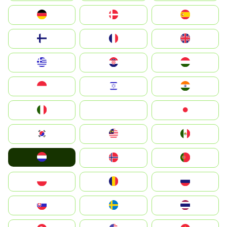
Deutschland
Denmark
España
Suomi
France
United Kingdom
Greece
Hrvatska
Magyarország
Indonesia
Israel
India
Italia
JA
Japan
South Korea
Malay
Mexico
Nederland
Norge
Portugal
Polska
România
Россия
Slovensko
Ruoŧŧa
ไทย