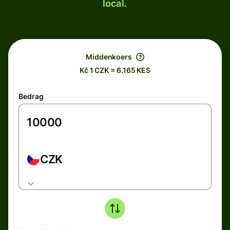
local.
Middenkoers
Kč 1 CZK = 6.165 KES
Bedrag
CZK