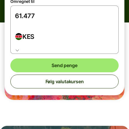
Omregnet til
KES
Send penge
Følg valutakursen