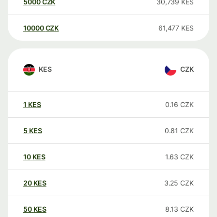
5000
CZK
30,739
KES
10000
CZK
61,477
KES
KES
CZK
1
KES
0.16
CZK
5
KES
0.81
CZK
10
KES
1.63
CZK
20
KES
3.25
CZK
50
KES
8.13
CZK