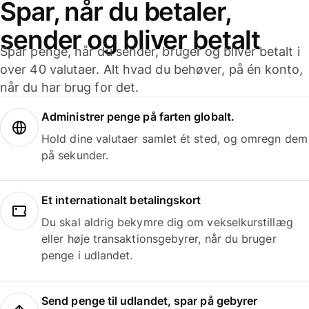
Spar, når du betaler,
sender og bliver betalt
Spar penge, når du sender, bruger og bliver betalt i
over 40 valutaer. Alt hvad du behøver, på én konto,
når du har brug for det.
Administrer penge på farten globalt.
Hold dine valutaer samlet ét sted, og omregn dem
på sekunder.
Et internationalt betalingskort
Du skal aldrig bekymre dig om vekselkurstillæg
eller høje transaktionsgebyrer, når du bruger
penge i udlandet.
Send penge til udlandet, spar på gebyrer