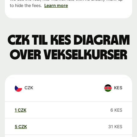
to hide the fees.
Learn more
CZK til KES Diagram
over vekselkurser
CZK
KES
1
CZK
6
KES
5
CZK
31
KES