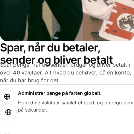
Spar, når du betaler,
sender og bliver betalt
Spar penge, når du sender, bruger og bliver betalt i
over 40 valutaer. Alt hvad du behøver, på én konto,
når du har brug for det.
Administrer penge på farten globalt.
Hold dine valutaer samlet ét sted, og omregn dem
på sekunder.