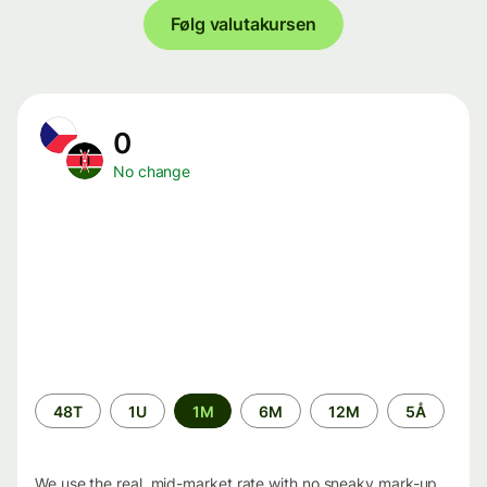
Følg valutakursen
0
No change
Time
48T
1U
1M
6M
12M
5Å
period
We use the real, mid-market rate with no sneaky mark-up