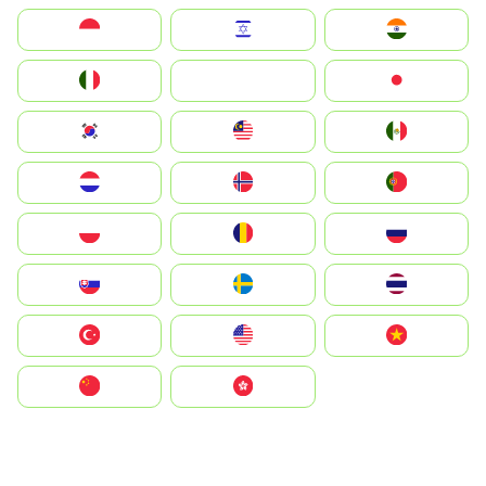
Indonesia
Israel
India
Italia
JA
Japan
South Korea
Malay
Mexico
Nederland
Norge
Portugal
Polska
România
Россия
Slovensko
Ruoŧŧa
ไทย
Türkiye
United States
Vietnam
中国
中國香港特別行政區