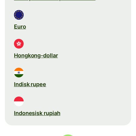
Euro
Hongkong-dollar
Indisk rupee
Indonesisk rupiah