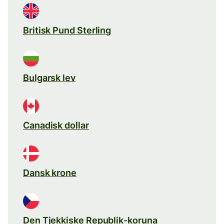
Britisk Pund Sterling
Bulgarsk lev
Canadisk dollar
Dansk krone
Den Tjekkiske Republik-koruna