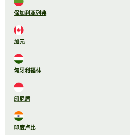
保加利亚列弗
加元
匈牙利福林
印尼盾
印度卢比