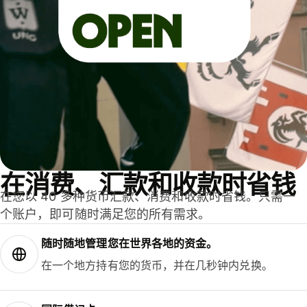
在消费、汇款和收款时省钱
在您以 40 多种货币汇款、消费和收款时省钱。只需一
个账户，即可随时满足您的所有需求。
随时随地管理您在世界各地的资金。
在一个地方持有您的货币，并在几秒钟内兑换。