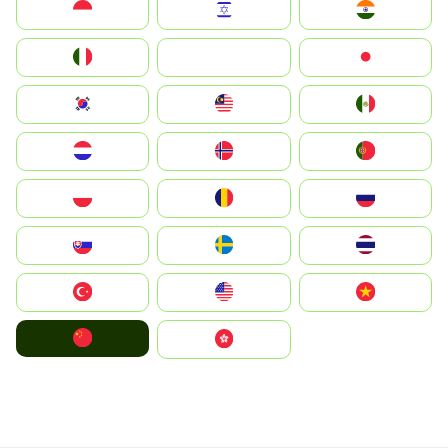
Indonesia
Israel
India
Italia
JA
Japan
South Korea
Malay
Mexico
Nederland
Norge
Portugal
Polska
România
Россия
Slovensko
Ruoŧŧa
ไทย
Türkiye
United States
Vietnam
中国
中國香港特別行政區