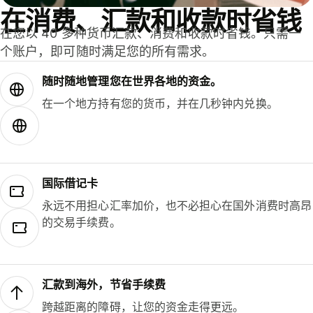
在消费、汇款和收款时省钱
在您以 40 多种货币汇款、消费和收款时省钱。只需一
个账户，即可随时满足您的所有需求。
随时随地管理您在世界各地的资金。
在一个地方持有您的货币，并在几秒钟内兑换。
国际借记卡
永远不用担心汇率加价，也不必担心在国外消费时高昂
的交易手续费。
汇款到海外，节省手续费
跨越距离的障碍，让您的资金走得更远。