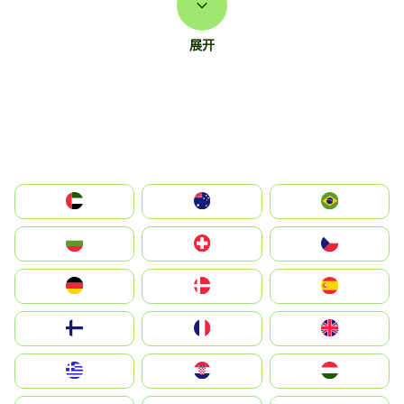
展开
الإمارات العربية المتحدة
Australia
Brazil
България
Switzerland
Czechia
Deutschland
Denmark
España
Suomi
France
United Kingdom
Greece
Hrvatska
Magyarország