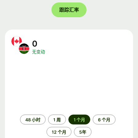
跟踪汇率
0
无变动
时
48 小时
1 周
1 个月
6 个月
间
段
12 个月
5年