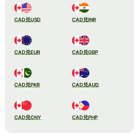
CAD兑USD
CAD兑INR
CAD兑EUR
CAD兑GBP
CAD兑PKR
CAD兑AUD
CAD兑CNY
CAD兑PHP