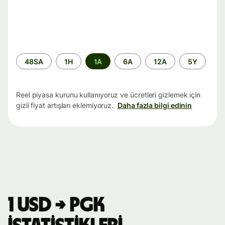
Zaman
48SA
1H
1A
6A
12A
5Y
aralığı
Reel piyasa kurunu kullanıyoruz ve ücretleri gizlemek için
gizli fiyat artışları eklemiyoruz.
Daha fazla bilgi edinin
1 USD → PGK