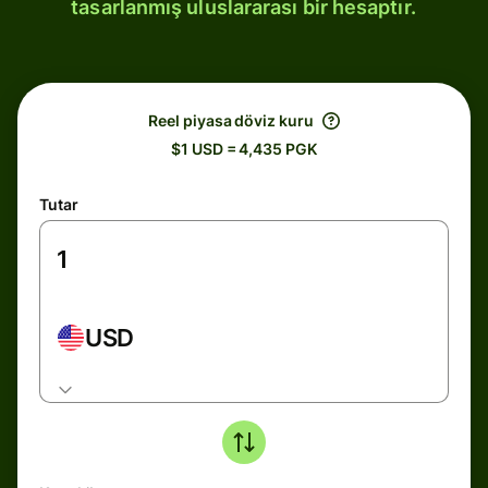
tasarlanmış uluslararası bir hesaptır.
Reel piyasa döviz kuru
$1 USD = 4,435 PGK
Tutar
USD