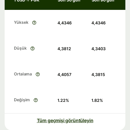
Yüksek
4,4346
4,4346
Düşük
4,3812
4,3403
Ortalama
4,4057
4,3815
Değişim
1.22
%
1.82
%
Tüm geçmişi görüntüleyin