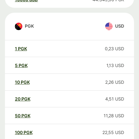
PGK
USD
1
PGK
0,23
USD
5
PGK
1,13
USD
10
PGK
2,26
USD
20
PGK
4,51
USD
50
PGK
11,28
USD
100
PGK
22,55
USD