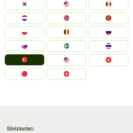
South Korea
Malay
Mexico
Nederland
Norge
Portugal
Polska
România
Россия
Slovensko
Ruoŧŧa
ไทย
Türkiye
United States
Vietnam
中国
中國香港特別行政區
Döviz kurları: