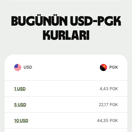
Bugünün USD-PGK
kurları
USD
PGK
1
USD
4,43
PGK
5
USD
22,17
PGK
10
USD
44,35
PGK