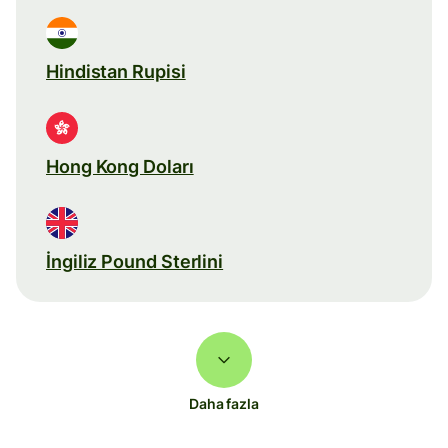
Hindistan Rupisi
Hong Kong Doları
İngiliz Pound Sterlini
Daha fazla