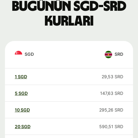
Bugünün SGD-SRD
kurları
SGD
SRD
1
SGD
29,53
SRD
5
SGD
147,63
SRD
10
SGD
295,26
SRD
20
SGD
590,51
SRD