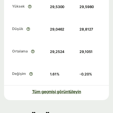
Yüksek
29,5300
29,5980
Düşük
29,0462
28,8127
Ortalama
29,2524
29,1051
Değişim
1.61
%
-0.20
%
Tüm geçmişi görüntüleyin