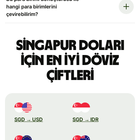
hangi para birimlerini
çevirebilirim?
Singapur doları
için en iyi döviz
çiftleri
SGD → USD
SGD → IDR