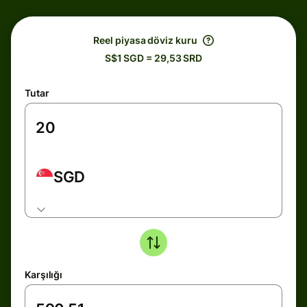
Reel piyasa döviz kuru
S$1 SGD = 29,53 SRD
Tutar
SGD
Karşılığı