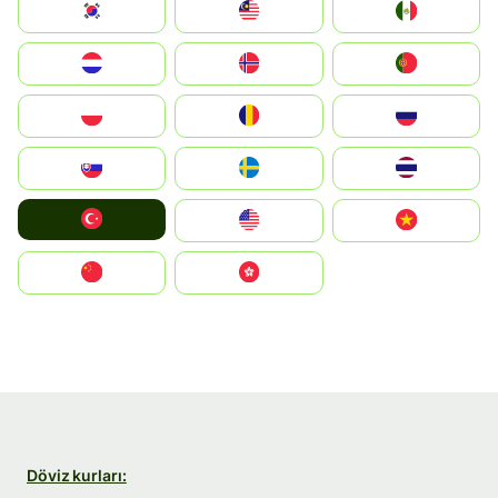
South Korea
Malay
Mexico
Nederland
Norge
Portugal
Polska
România
Россия
Slovensko
Ruoŧŧa
ไทย
Türkiye
United States
Vietnam
中国
中國香港特別行政區
Döviz kurları: