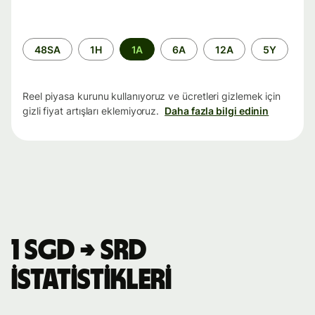
Zaman
48SA
1H
1A
6A
12A
5Y
aralığı
Reel piyasa kurunu kullanıyoruz ve ücretleri gizlemek için
gizli fiyat artışları eklemiyoruz.
Daha fazla bilgi edinin
1 SGD → SRD
istatistikleri