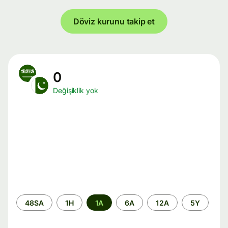
Döviz kurunu takip et
0
Değişiklik yok
Zaman
48SA
1H
1A
6A
12A
5Y
aralığı