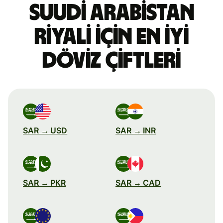
Suudi Arabistan
riyali için en iyi
döviz çiftleri
SAR → USD
SAR → INR
SAR → PKR
SAR → CAD