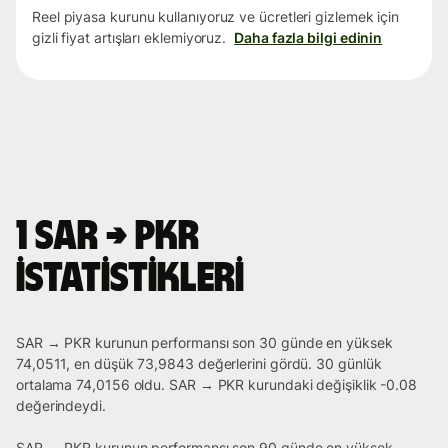
Reel piyasa kurunu kullanıyoruz ve ücretleri gizlemek için
gizli fiyat artışları eklemiyoruz.
Daha fazla bilgi edinin
1 SAR → PKR
istatistikleri
SAR → PKR kurunun performansı son 30 günde en yüksek
74,0511, en düşük 73,9843 değerlerini gördü. 30 günlük
ortalama 74,0156 oldu. SAR → PKR kurundaki değişiklik -0.08
değerindeydi.
SAR → PKR kurunun performansı son 90 günde en yüksek