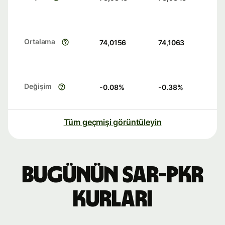
Ortalama
74,0156
74,1063
Değişim
-0.08
%
-0.38
%
Tüm geçmişi görüntüleyin
Bugünün SAR-PKR
kurları