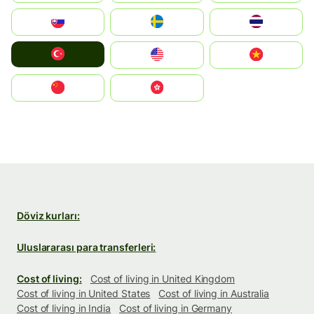
Slovensko
Ruoŧŧa
ไทย
Türkiye
United States
Vietnam
中国
中國香港特別行政區
Döviz kurları:
Uluslararası para transferleri:
Cost of living:
Cost of living in United Kingdom
Cost of living in United States
Cost of living in Australia
Cost of living in India
Cost of living in Germany