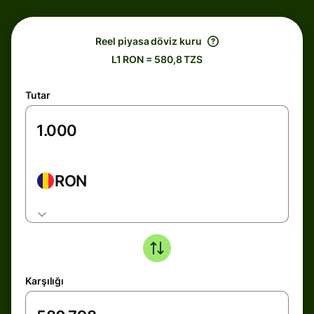
Reel piyasa döviz kuru
L1 RON = 580,8 TZS
Tutar
RON
Karşılığı