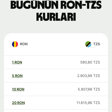
Bugünün RON-TZS
kurları
RON
TZS
1
RON
580,80
TZS
5
RON
2.903,99
TZS
10
RON
5.807,98
TZS
20
RON
11.615,96
TZS