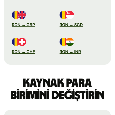
RON → GBP
RON → SGD
RON → CHF
RON → INR
Kaynak para
birimini değiştirin