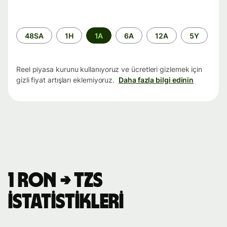
Zaman
48SA
1H
1A
6A
12A
5Y
aralığı
Reel piyasa kurunu kullanıyoruz ve ücretleri gizlemek için
gizli fiyat artışları eklemiyoruz.
Daha fazla bilgi edinin
1 RON → TZS
istatistikleri