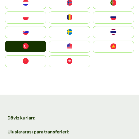
Nederland
Norge
Portugal
Polska
România
Россия
Slovensko
Ruoŧŧa
ไทย
Türkiye
United States
Vietnam
中国
中國香港特別行政區
Döviz kurları:
Uluslararası para transferleri: