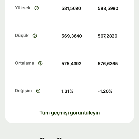
Yüksek
581,5690
588,5980
Düşük
569,3640
567,2820
Ortalama
575,4392
576,6365
Değişim
1.31
%
-1.20
%
Tüm geçmişi görüntüleyin