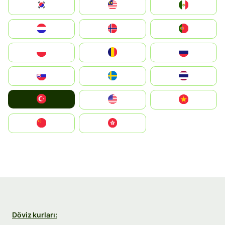
South Korea
Malay
Mexico
Nederland
Norge
Portugal
Polska
România
Россия
Slovensko
Ruoŧŧa
ไทย
Türkiye
United States
Vietnam
中国
中國香港特別行政區
Döviz kurları: