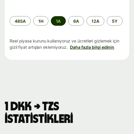
Zaman
48SA
1H
1A
6A
12A
5Y
aralığı
Reel piyasa kurunu kullanıyoruz ve ücretleri gizlemek için
gizli fiyat artışları eklemiyoruz.
Daha fazla bilgi edinin
1 DKK → TZS
istatistikleri