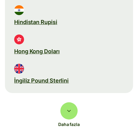
Hindistan Rupisi
Hong Kong Doları
İngiliz Pound Sterlini
Daha fazla