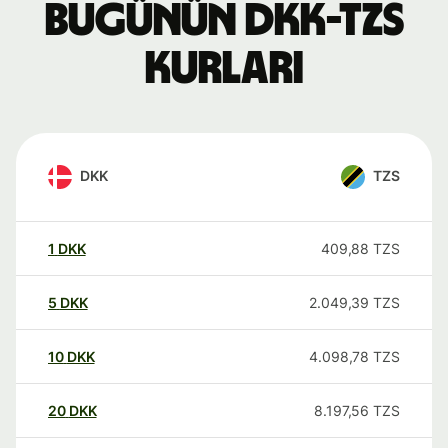
Bugünün DKK-TZS
kurları
DKK
TZS
1
DKK
409,88
TZS
5
DKK
2.049,39
TZS
10
DKK
4.098,78
TZS
20
DKK
8.197,56
TZS