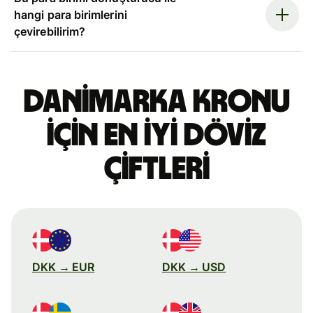
hangi para birimlerini
çevirebilirim?
Danimarka kronu
için en iyi döviz
çiftleri
DKK → EUR
DKK → USD