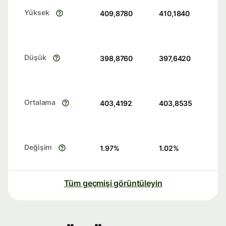
Yüksek
409,8780
410,1840
Düşük
398,8760
397,6420
Ortalama
403,4192
403,8535
Değişim
1.97
%
1.02
%
Tüm geçmişi görüntüleyin