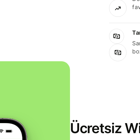
fav
Ta
Sa
bo
Ücretsiz Wi