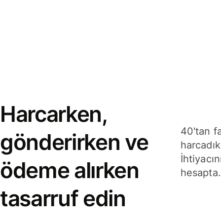
Harcarken,
40'tan f
gönderirken ve
harcadık
İhtiyacın
ödeme alırken
hesapta.
tasarruf edin