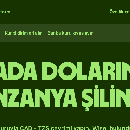
tform
Özellikler
Kur bildirimleri alın
Banka kuru kıyaslayın
ada doları
nzanya şilin
kuruyla CAD - TZS çevrimi yapın. Wise, bulun