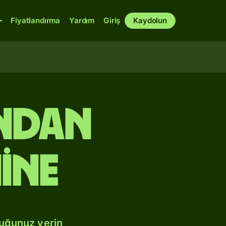
Fiyatlandırma
Yardım
Giriş
Kaydolun
ndan
ine
duğunuz yerin