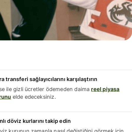
a transferi sağlayıcılarını karşılaştırın
se ile gizli ücretler ödemeden daima
reel piyasa
runu
elde edeceksiniz.
nlı döviz kurlarını takip edin
viz kurunun zamanla nasıl değiştiğini görmek için