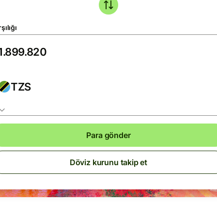
şılığı
TZS
Para gönder
Döviz kurunu takip et