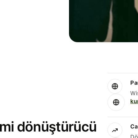
Par
Wi
ku
rimi dönüştürücü
Ca
Dö