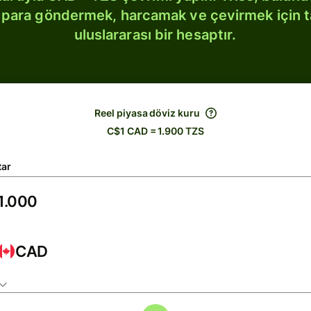
bi para göndermek, harcamak ve çevirmek için 
uluslararası bir hesaptır.
Reel piyasa döviz kuru
C$1 CAD = 1.900 TZS
tar
CAD