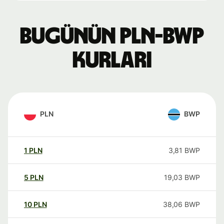
Bugünün PLN-BWP
kurları
PLN
BWP
1
PLN
3,81
BWP
5
PLN
19,03
BWP
10
PLN
38,06
BWP