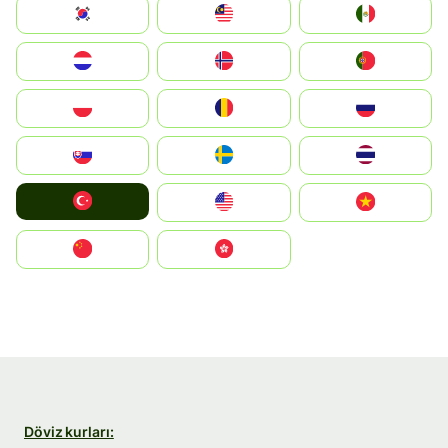
South Korea
Malay
Mexico
Nederland
Norge
Portugal
Polska
România
Россия
Slovensko
Ruoŧŧa
ไทย
Türkiye
United States
Vietnam
中国
中國香港特別行政區
Döviz kurları: