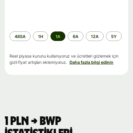
Zaman
48SA
1H
1A
6A
12A
5Y
aralığı
Reel piyasa kurunu kullanıyoruz ve ücretleri gizlemek için
gizli fiyat artışları eklemiyoruz.
Daha fazla bilgi edinin
1 PLN → BWP