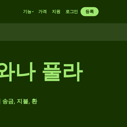
기능
가격
지원
로그인
등록
와나 풀라
 송금, 지불, 환