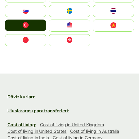
Slovensko
Ruoŧŧa
ไทย
Türkiye
United States
Vietnam
中国
中國香港特別行政區
Döviz kurları:
Uluslararası para transferleri:
Cost of living:
Cost of living in United Kingdom
Cost of living in United States
Cost of living in Australia
Cost of living in India
Cost of living in Germany