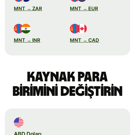
MNT → ZAR
MNT → EUR
MNT → INR
MNT → CAD
Kaynak para
birimini değiştirin
ABD Doları