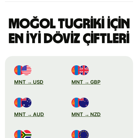
Moğol tugriki için
en iyi döviz çiftleri
MNT → USD
MNT → GBP
MNT → AUD
MNT → NZD