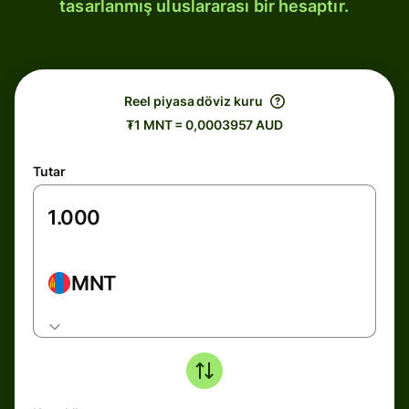
tasarlanmış uluslararası bir hesaptır.
Reel piyasa döviz kuru
₮1 MNT = 0,0003957 AUD
Tutar
MNT