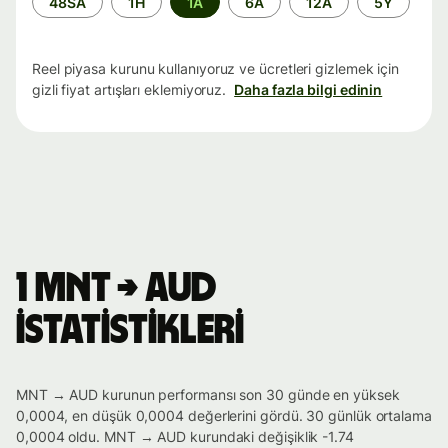
48SA
1H
1A
6A
12A
5Y
aralığı
Reel piyasa kurunu kullanıyoruz ve ücretleri gizlemek için
gizli fiyat artışları eklemiyoruz.
Daha fazla bilgi edinin
1 MNT → AUD
istatistikleri
MNT → AUD kurunun performansı son 30 günde en yüksek
0,0004, en düşük 0,0004 değerlerini gördü. 30 günlük ortalama
0,0004 oldu. MNT → AUD kurundaki değişiklik -1.74