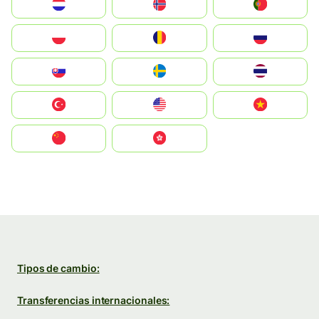
Nederland
Norge
Portugal
Polska
România
Россия
Slovensko
Ruoŧŧa
ไทย
Türkiye
United States
Vietnam
中国
中國香港特別行政區
Tipos de cambio:
Transferencias internacionales: