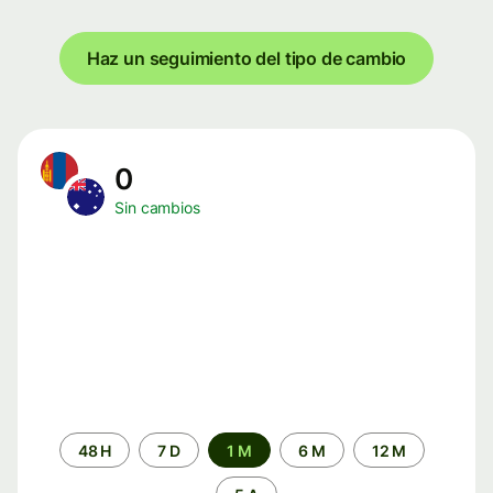
Haz un seguimiento del tipo de cambio
0
Sin cambios
Periodo
48 H
7 D
1 M
6 M
12 M
de
tiempo