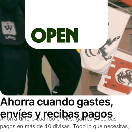
Ahorra cuando gastes,
envíes y recibas pagos
Ahorra dinero cuando envíes, gastes y recibas
pagos en más de 40 divisas. Todo lo que necesitas,