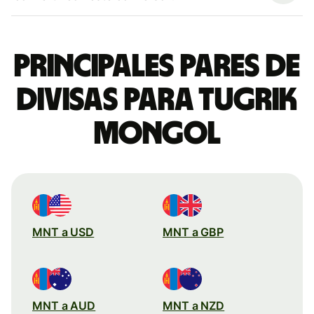
Principales pares de
divisas para tugrik
mongol
MNT a USD
MNT a GBP
MNT a AUD
MNT a NZD