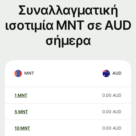
Συναλλαγματική
ισοτιμία MNT σε AUD
σήμερα
MNT
AUD
1
MNT
0.00
AUD
5
MNT
0.00
AUD
10
MNT
0.00
AUD