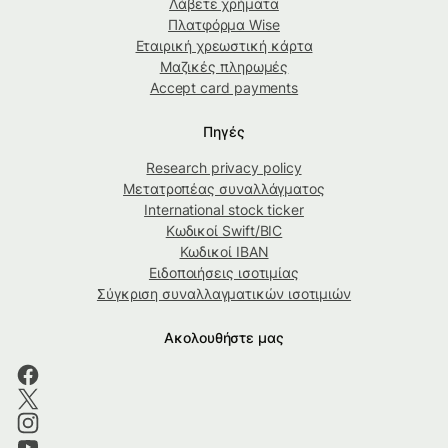
Λάβετε χρήματα
Πλατφόρμα Wise
Εταιρική χρεωστική κάρτα
Μαζικές πληρωμές
Accept card payments
Πηγές
Research privacy policy
Μετατροπέας συναλλάγματος
International stock ticker
Κωδικοί Swift/BIC
Κωδικοί IBAN
Ειδοποιήσεις ισοτιμίας
Σύγκριση συναλλαγματικών ισοτιμιών
Ακολουθήστε μας