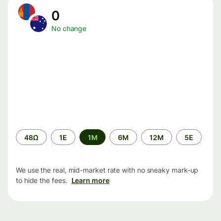
0
No change
Time
48Ω
1Ε
1M
6M
12M
5Ε
period
We use the real, mid-market rate with no sneaky mark-up
to hide the fees.
Learn more