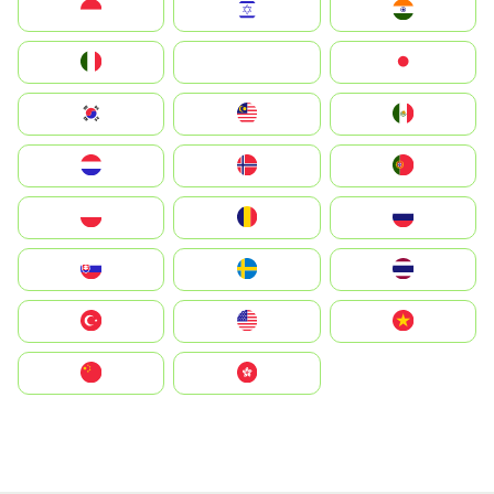
Indonesia
Israel
India
Italia
JA
Japan
South Korea
Malay
Mexico
Nederland
Norge
Portugal
Polska
România
Россия
Slovensko
Ruoŧŧa
ไทย
Türkiye
United States
Vietnam
中国
中國香港特別行政區