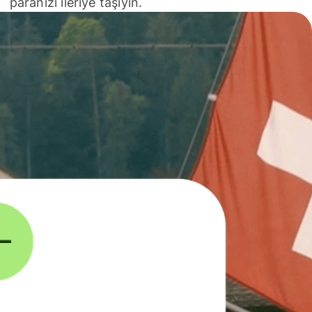
paranızı ileriye taşıyın.