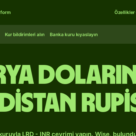
tform
Özellikler
Kur bildirimleri alın
Banka kuru kıyaslayın
erya doları
distan rupi
kuruyla LRD - INR çevrimi yapın. Wise, bulund