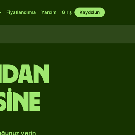
Fiyatlandırma
Yardım
Giriş
Kaydolun
ndan
sine
uğunuz yerin