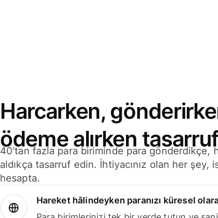
Harcarken, gönderirke
ödeme alırken tasarruf
40'tan fazla para biriminde para gönderdikçe,
aldıkça tasarruf edin. İhtiyacınız olan her şey, i
hesapta.
Hareket hâlindeyken paranızı küresel olara
Para birimlerinizi tek bir yerde tutun ve sani