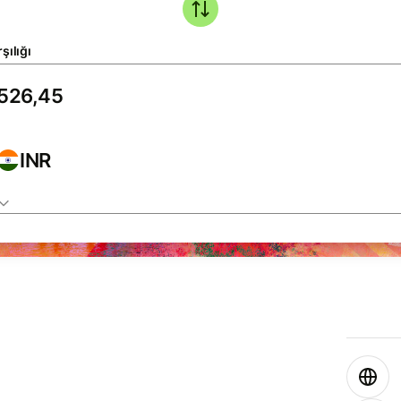
şılığı
INR