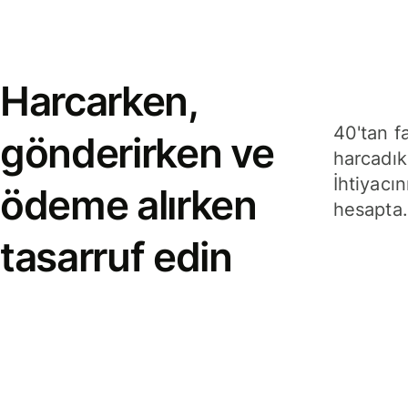
Harcarken,
40'tan f
gönderirken ve
harcadık
İhtiyacın
ödeme alırken
hesapta.
tasarruf edin