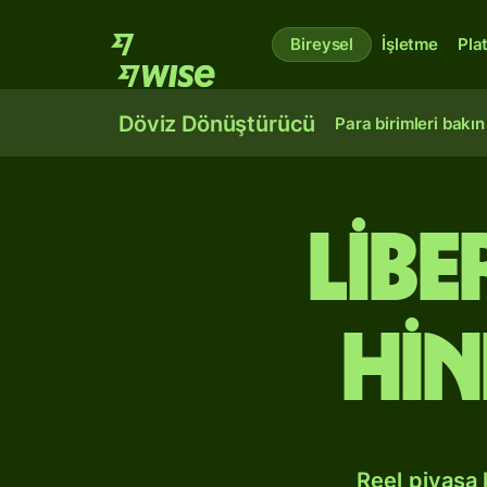
Bireysel
İşletme
Pla
Döviz Dönüştürücü
Para birimleri bakın
Lib
Hin
Reel piyasa 