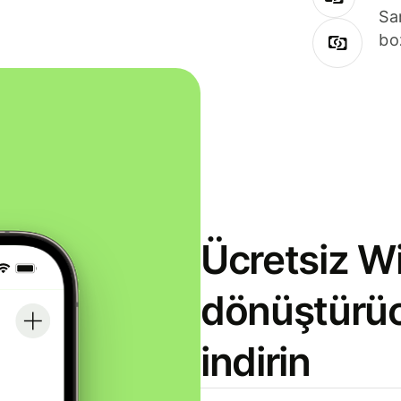
Sa
bo
Ücretsiz Wi
dönüştürü
indirin