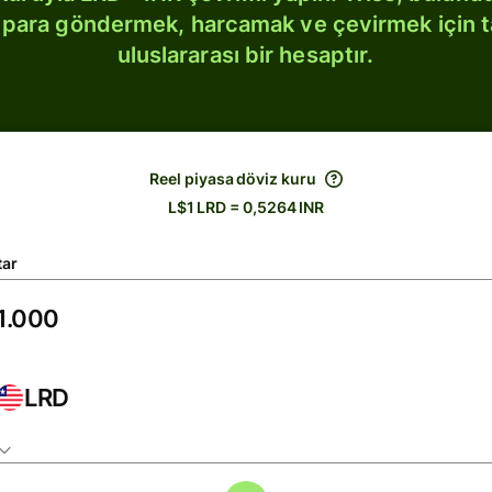
bi para göndermek, harcamak ve çevirmek için 
uluslararası bir hesaptır.
Reel piyasa döviz kuru
L$1 LRD = 0,5264 INR
tar
LRD