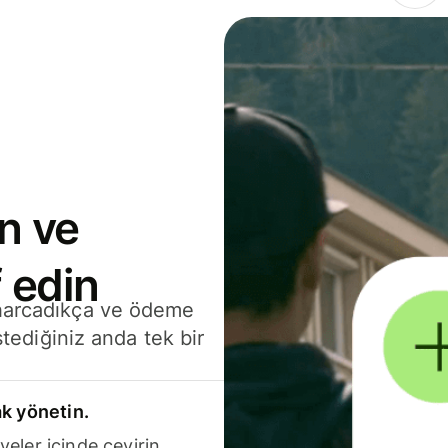
n ve
 edin
 harcadıkça ve ödeme
stediğiniz anda tek bir
k yönetin.
yeler içinde çevirin.