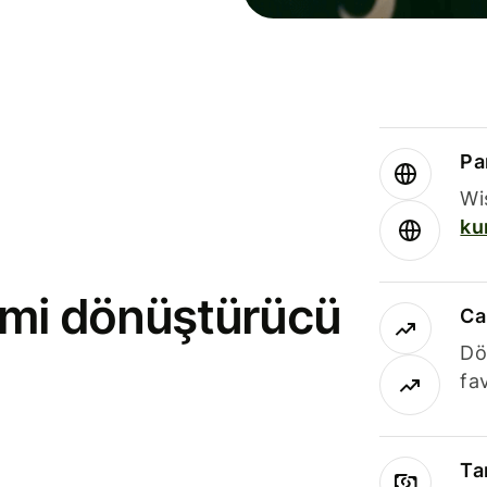
Par
Wi
ku
rimi dönüştürücü
Ca
Dö
fav
Ta