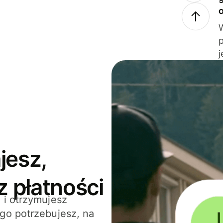
j
jesz,
z płatności
 i otrzymujesz
go potrzebujesz, na