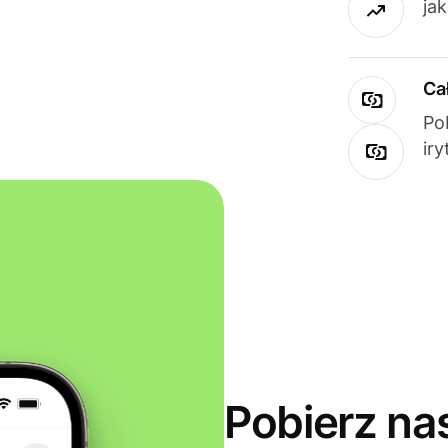
ja
Ca
Po
ir
Pobierz na