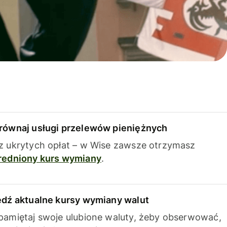
równaj usługi przelewów pieniężnych
z ukrytych opłat – w Wise zawsze otrzymasz
redniony kurs wymiany
.
edź aktualne kursy wymiany walut
pamiętaj swoje ulubione waluty, żeby obserwować,