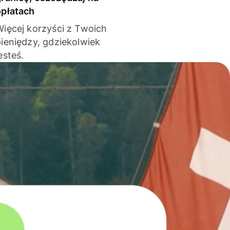
opłatach
Więcej korzyści z Twoich
pieniędzy, gdziekolwiek
esteś.