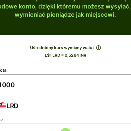
dowe konto, dzięki któremu możesz wysyłać
wymieniać pieniądze jak miejscowi.
Uśredniony kurs wymiany walut
L$1 LRD = 0,5264 INR
ota:
LRD