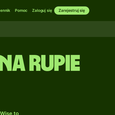
ennik
Pomoc
Zaloguj się
Zarejestruj się
na Rupie
Wise to