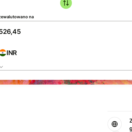
zewalutowano na
INR