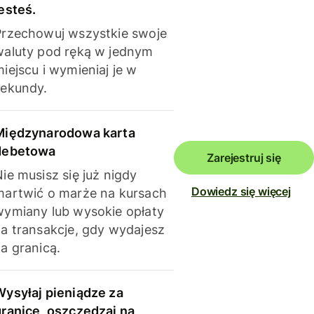
esteś.
Przechowuj wszystkie swoje
waluty pod ręką w jednym
iejscu i wymieniaj je w
sekundy.
Międzynarodowa karta
debetowa
Zarejestruj się
ie musisz się już nigdy
Dowiedz się więcej
martwić o marże na kursach
wymiany lub wysokie opłaty
za transakcje, gdy wydajesz
a granicą.
Wysyłaj pieniądze za
granicę, oszczędzaj na