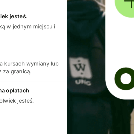
iek jesteś.
ką w jednym miejscu i
na kursach wymiany lub
 za granicą.
na opłatach
olwiek jesteś.