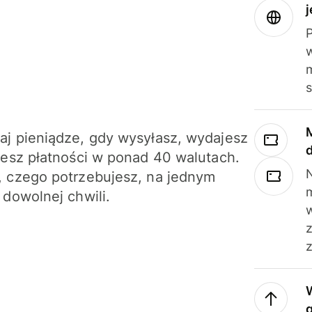
j
m
j pieniądze, gdy wysyłasz, wydajesz
jesz płatności w ponad 40 walutach.
N
 czego potrzebujesz, na jednym
 dowolnej chwili.
z