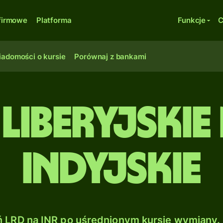
firmowe
Platforma
Funkcje
C
adomości o kursie
Porównaj z bankami
liberyjskie 
indyjskie
 LRD na INR po uśrednionym kursie wymiany. 