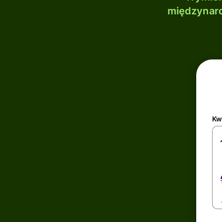
międzynaro
Kw