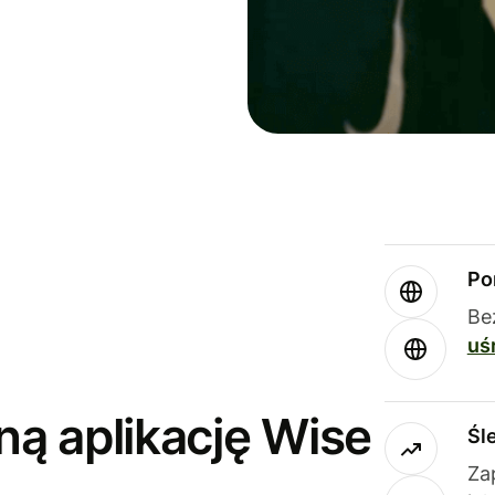
Po
Be
uś
ną aplikację Wise
Śl
Za