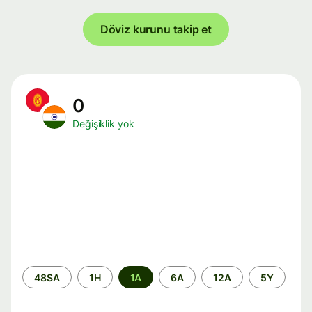
Döviz kurunu takip et
0
Değişiklik yok
Zaman
48SA
1H
1A
6A
12A
5Y
aralığı