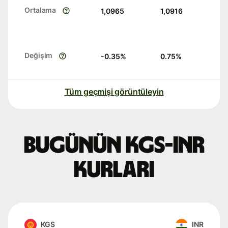
Ortalama
1,0965
1,0916
Değişim
-0.35
%
0.75
%
Tüm geçmişi görüntüleyin
Bugünün KGS-INR
kurları
KGS
INR