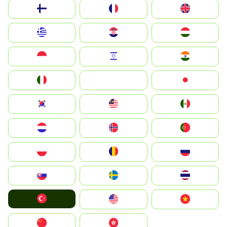
Suomi
France
United Kingdom
Greece
Hrvatska
Magyarország
Indonesia
Israel
India
Italia
JA
Japan
South Korea
Malay
Mexico
Nederland
Norge
Portugal
Polska
România
Россия
Slovensko
Ruoŧŧa
ไทย
Türkiye
United States
Vietnam
中国
中國香港特別行政區