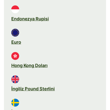
Endonezya Rupisi
Euro
Hong Kong Doları
İngiliz Pound Sterlini