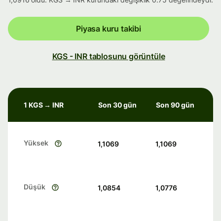
Piyasa kuru takibi
KGS - INR tablosunu görüntüle
1 KGS → INR
Son 30 gün
Son 90 gün
Yüksek
1,1069
1,1069
Düşük
1,0854
1,0776