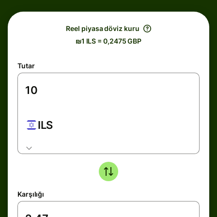
Reel piyasa döviz kuru
₪1 ILS = 0,2475 GBP
Tutar
ILS
Karşılığı