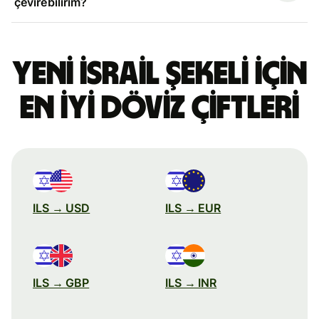
çevirebilirim?
Yeni İsrail şekeli için
en iyi döviz çiftleri
ILS → USD
ILS → EUR
ILS → GBP
ILS → INR