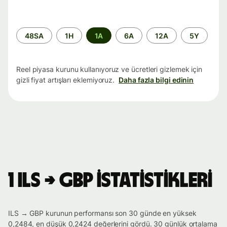
Zaman
48SA
1H
1A
6A
12A
5Y
aralığı
Reel piyasa kurunu kullanıyoruz ve ücretleri gizlemek için
gizli fiyat artışları eklemiyoruz.
Daha fazla bilgi edinin
1 ILS → GBP istatistikleri
ILS → GBP kurunun performansı son 30 günde en yüksek
0,2484, en düşük 0,2424 değerlerini gördü. 30 günlük ortalama