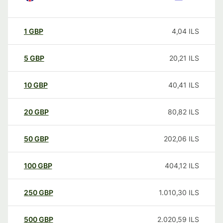
1
GBP
4,04
ILS
5
GBP
20,21
ILS
10
GBP
40,41
ILS
20
GBP
80,82
ILS
50
GBP
202,06
ILS
100
GBP
404,12
ILS
250
GBP
1.010,30
ILS
500
GBP
2.020,59
ILS