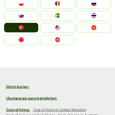
Polska
România
Россия
Slovensko
Ruoŧŧa
ไทย
Türkiye
United States
Vietnam
中国
中國香港特別行政區
Döviz kurları:
Uluslararası para transferleri:
Cost of living:
Cost of living in United Kingdom