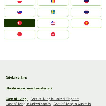
Polska
România
Россия
Slovensko
Ruoŧŧa
ไทย
Türkiye
United States
Vietnam
中国
中國香港特別行政區
Döviz kurları:
Uluslararası para transferleri:
Cost of living:
Cost of living in United Kingdom
Cost of living in United States
Cost of living in Australia