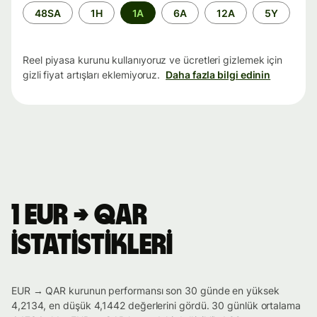
Zaman
48SA
1H
1A
6A
12A
5Y
aralığı
Reel piyasa kurunu kullanıyoruz ve ücretleri gizlemek için
gizli fiyat artışları eklemiyoruz.
Daha fazla bilgi edinin
1 EUR → QAR
istatistikleri
EUR → QAR kurunun performansı son 30 günde en yüksek
4,2134, en düşük 4,1442 değerlerini gördü. 30 günlük ortalama