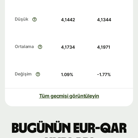
Düşük
4,1442
4,1344
Ortalama
4,1734
4,1971
Değişim
1.09
%
-1.77
%
Tüm geçmişi görüntüleyin
Bugünün EUR-QAR