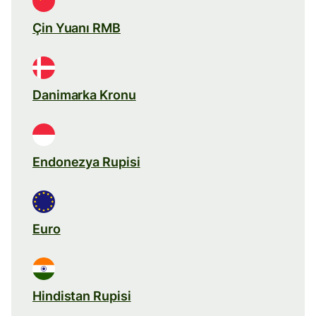
Çin Yuanı RMB
Danimarka Kronu
Endonezya Rupisi
Euro
Hindistan Rupisi