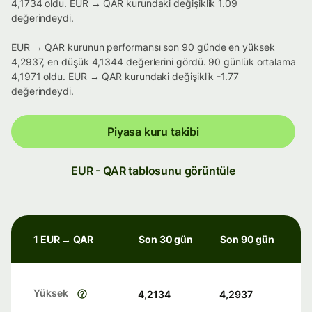
4,1734 oldu. EUR → QAR kurundaki değişiklik 1.09
değerindeydi.
EUR → QAR kurunun performansı son 90 günde en yüksek
4,2937, en düşük 4,1344 değerlerini gördü. 90 günlük ortalama
4,1971 oldu. EUR → QAR kurundaki değişiklik -1.77
değerindeydi.
Piyasa kuru takibi
EUR - QAR tablosunu görüntüle
1 EUR → QAR
Son 30 gün
Son 90 gün
Yüksek
4,2134
4,2937