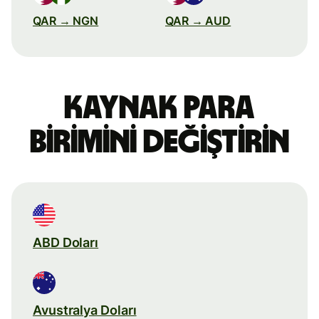
QAR → NGN
QAR → AUD
Kaynak para
birimini değiştirin
ABD Doları
Avustralya Doları