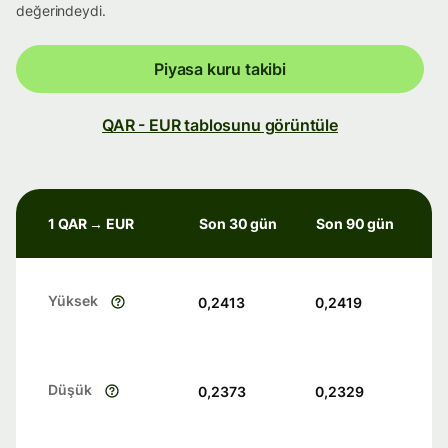
değerindeydi.
Piyasa kuru takibi
QAR - EUR tablosunu görüntüle
1 QAR → EUR
Son 30 gün
Son 90 gün
Yüksek
0,2413
0,2419
Düşük
0,2373
0,2329