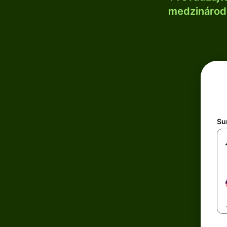
medzinárodn
Su