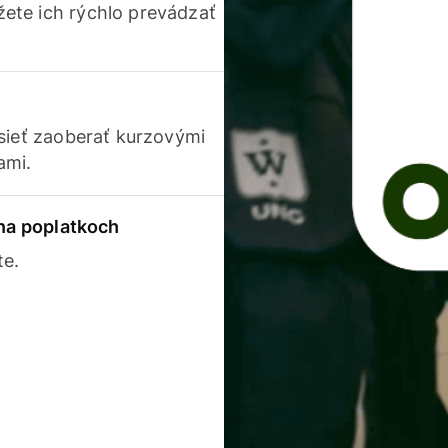
ete ich rýchlo prevádzať
usieť zaoberať kurzovými
ami.
 na poplatkoch
te.