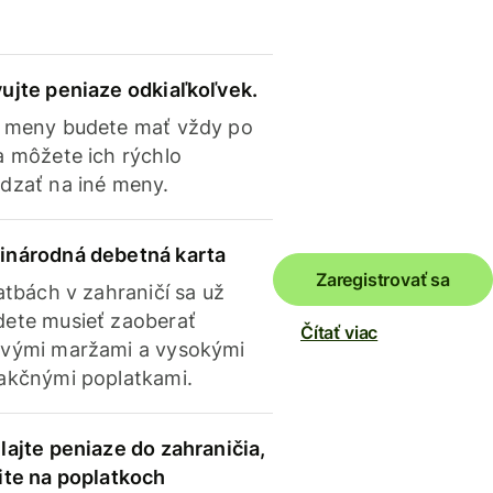
ujte peniaze odkiaľkoľvek.
 meny budete mať vždy po
a môžete ich rýchlo
dzať na iné meny.
inárodná debetná karta
Zaregistrovať sa
latbách v zahraničí sa už
ete musieť zaoberať
Čítať viac
vými maržami a vysokými
akčnými poplatkami.
lajte peniaze do zahraničia,
ite na poplatkoch