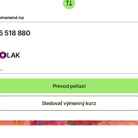
emenené na
LAK
Prevod peňazí
Sledovať výmenný kurz