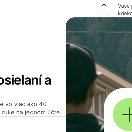
Vaše
kdeko
osielaní a
ťte vo viac ako 40
 ruke na jednom účte.