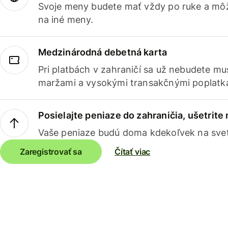
Svoje meny budete mať vždy po ruke a môž
na iné meny.
Medzinárodná debetná karta
Pri platbách v zahraničí sa už nebudete m
maržami a vysokými transakčnými poplatk
Posielajte peniaze do zahraničia, ušetrite
Vaše peniaze budú doma kdekoľvek na sve
Zaregistrovať sa
Čítať viac