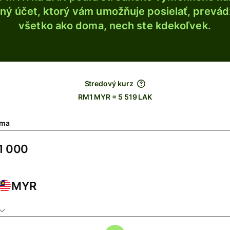
ý účet, ktorý vám umožňuje posielať, prevádza
všetko ako doma, nech ste kdekoľvek.
Stredový kurz
RM1 MYR = 5 519 LAK
ma
MYR