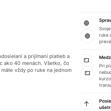
Sprav
Svoje
ruke 
prevá
dosielaní a prijímaní platieb a
Medz
iac ako 40 menách. Všetko, čo
Pri p
, máte vždy po ruke na jednom
nebud
kurzo
trans
Posie
ušetr