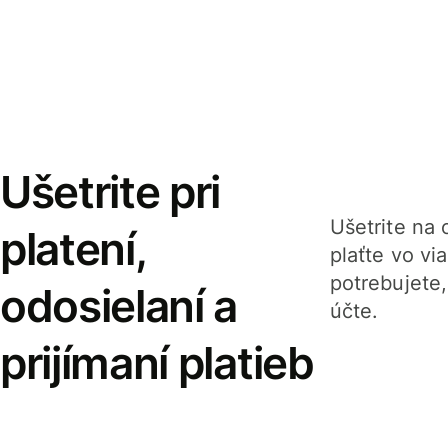
Ušetrite pri
Ušetrite na o
platení,
plaťte vo v
potrebujete
odosielaní a
účte.
prijímaní platieb