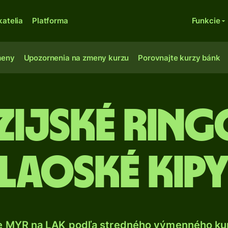
katelia
Platforma
Funkcie
meny
Upozornenia na zmeny kurzu
Porovnajte kurzy bánk
ijské ring
laoské kip
e MYR na LAK podľa stredného výmenného kur