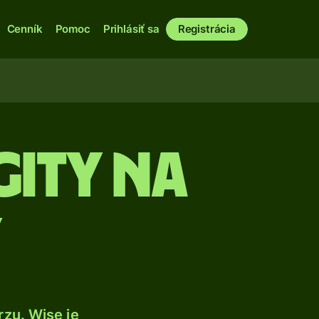
Cenník
Pomoc
Prihlásiť sa
Registrácia
gity na
y
zu. Wise je