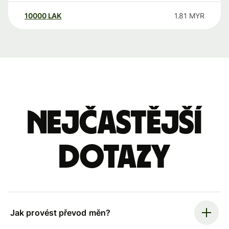
10000
LAK
1.81
MYR
Nejčastější
dotazy
Jak provést převod měn?