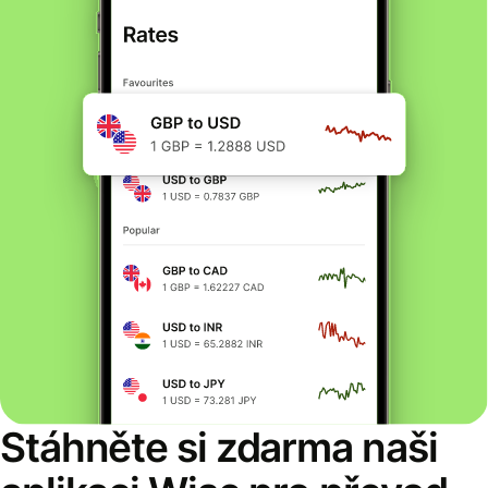
Stáhněte si zdarma naši