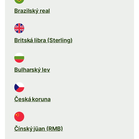
Brazilský real
Britská libra (Sterling)
Bulharský lev
Česká koruna
Čínský jüan (RMB)