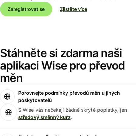
Zaregistrovat se
Zjistěte více
Stáhněte si zdarma naši
aplikaci Wise pro převod
měn
Porovnejte podmínky převodů měn u jiných
poskytovatelů
S Wise vás nečekají žádné skryté poplatky, jen
středový směnný kurz
.