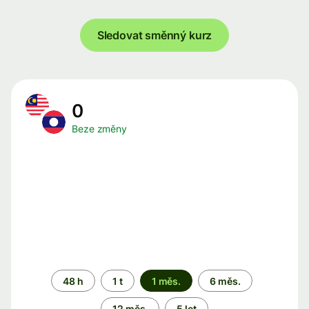
Sledovat směnný kurz
0
Beze změny
Časové
48 h
1 t
1 měs.
6 měs.
období
12 měs.
5 let