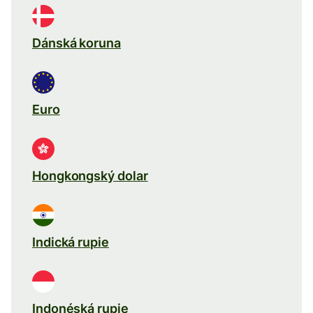
Dánská koruna
Euro
Hongkongský dolar
Indická rupie
Indonéská rupie