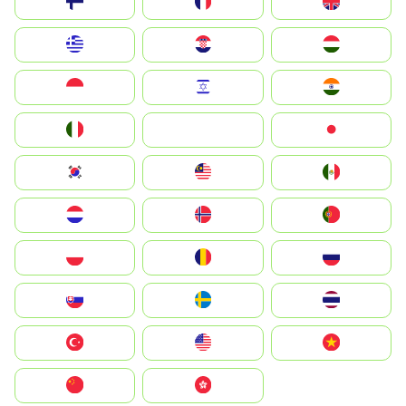
Suomi
France
United Kingdom
Greece
Hrvatska
Magyarország
Indonesia
Israel
India
Italia
JA
Japan
South Korea
Malay
Mexico
Nederland
Norge
Portugal
Polska
România
Россия
Slovensko
Ruoŧŧa
ไทย
Türkiye
United States
Vietnam
中国
中國香港特別行政區