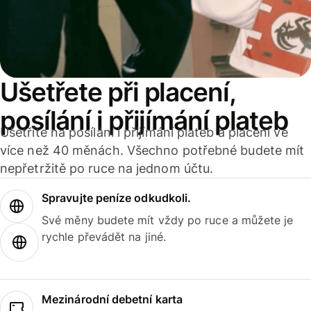
Ušetřete při placení,
posílání i přijímání plateb
Ušetříte na posílání i přijímání plateb a placení ve
více než 40 měnách. Všechno potřebné budete mít
nepřetržitě po ruce na jednom účtu.
Spravujte peníze odkudkoli.
Své měny budete mít vždy po ruce a můžete je
rychle převádět na jiné.
Mezinárodní debetní karta