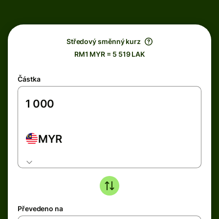
Středový směnný kurz
RM1 MYR = 5 519 LAK
Částka
MYR
Převedeno na