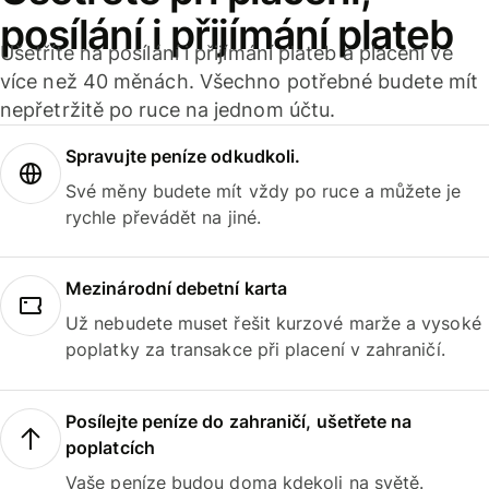
posílání i přijímání plateb
Ušetříte na posílání i přijímání plateb a placení ve
více než 40 měnách. Všechno potřebné budete mít
nepřetržitě po ruce na jednom účtu.
Spravujte peníze odkudkoli.
Své měny budete mít vždy po ruce a můžete je
rychle převádět na jiné.
Mezinárodní debetní karta
Už nebudete muset řešit kurzové marže a vysoké
poplatky za transakce při placení v zahraničí.
Posílejte peníze do zahraničí, ušetřete na
poplatcích
Vaše peníze budou doma kdekoli na světě.