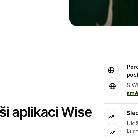
Por
pos
S Wi
smě
i aplikaci Wise
Sle
Ulož
kurz