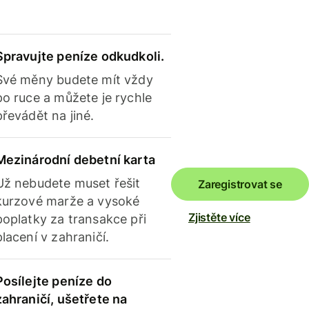
Spravujte peníze odkudkoli.
Své měny budete mít vždy
po ruce a můžete je rychle
převádět na jiné.
Mezinárodní debetní karta
Už nebudete muset řešit
Zaregistrovat se
kurzové marže a vysoké
Zjistěte více
poplatky za transakce při
placení v zahraničí.
Posílejte peníze do
zahraničí, ušetřete na