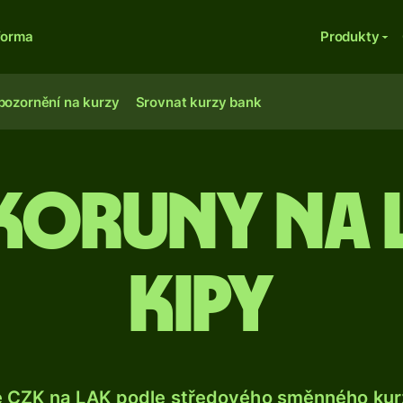
forma
Produkty
pozornění na kurzy
Srovnat kurzy bank
 koruny na 
kipy
e CZK na LAK podle středového směnného kurz