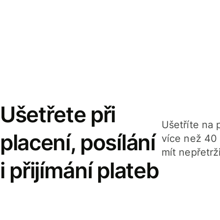
Ušetřete při
Ušetříte na p
placení, posílání
více než 40
mít nepřetrž
i přijímání plateb