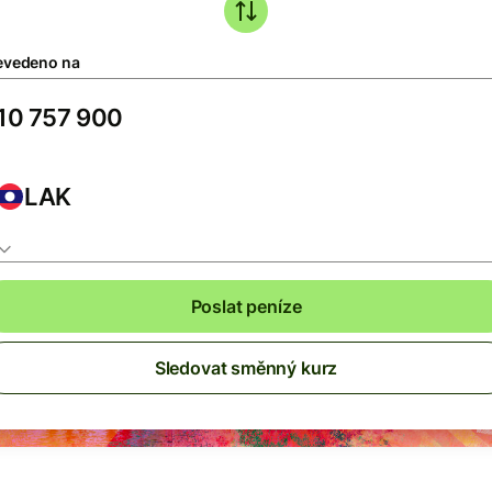
evedeno na
LAK
Poslat peníze
Sledovat směnný kurz