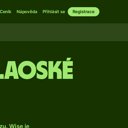
Ceník
Nápověda
Přihlásit se
Registrace
laoské
u. Wise je