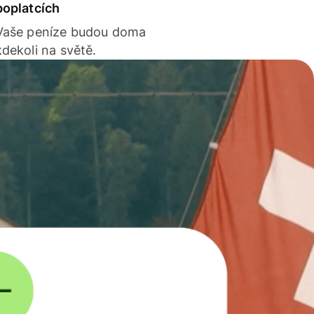
poplatcích
Vaše peníze budou doma
kdekoli na světě.