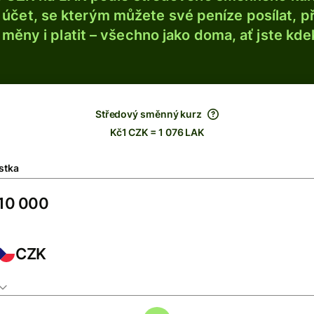
účet, se kterým můžete své peníze posílat, p
é měny i platit – všechno jako doma, ať jste kdek
Středový směnný kurz
Kč1 CZK = 1 076 LAK
stka
CZK