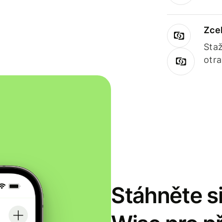
Zce
Staž
otr
Stáhněte si