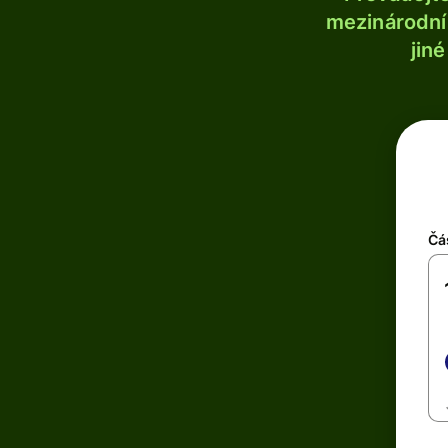
mezinárodní 
jin
Čá