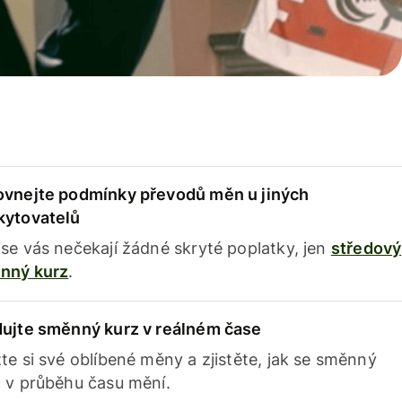
ovnejte podmínky převodů měn u jiných
kytovatelů
se vás nečekají žádné skryté poplatky, jen
středový
nný kurz
.
dujte směnný kurz v reálném čase
te si své oblíbené měny a zjistěte, jak se směnný
 v průběhu času mění.