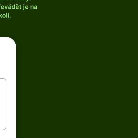
řevádět je na
oli.