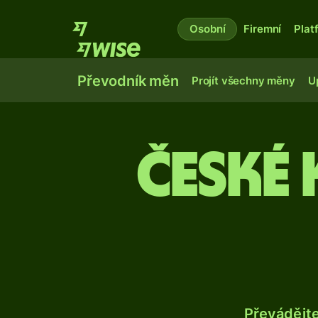
Osobní
Firemní
Plat
Převodník měn
Projít všechny měny
U
České
Převádějt