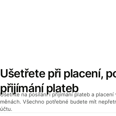
Ušetřete při placení, po
přijímání plateb
Ušetříte na posílání i přijímání plateb a placen
měnách. Všechno potřebné budete mít nepřetr
účtu.