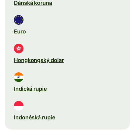
Dánská koruna
Euro
Hongkongský dolar
Indická rupie
Indonéská rupie