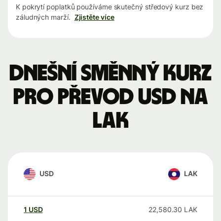
K pokrytí poplatků používáme skutečný středový kurz bez
záludných marží.
Zjistěte více
Dnešní směnný kurz
pro převod USD na
LAK
USD
LAK
1
USD
22,580.30
LAK