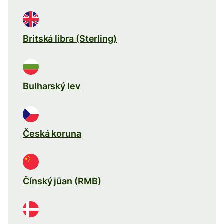
Britská libra (Sterling)
Bulharský lev
Česká koruna
Čínský jüan (RMB)