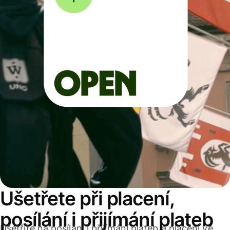
Ušetřete při placení,
posílání i přijímání plateb
Ušetříte na posílání i přijímání plateb a placení ve