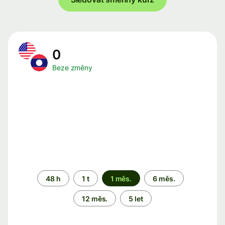
0
Beze změny
Časové
48 h
1 t
1 měs.
6 měs.
období
12 měs.
5 let