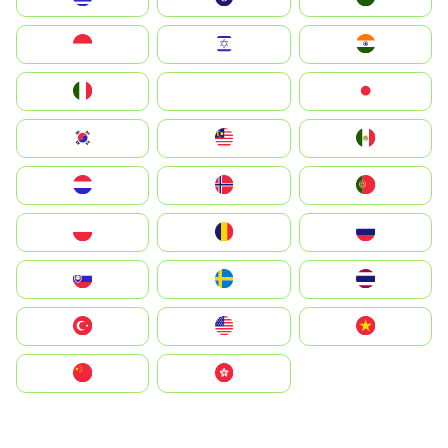
Indonesia
Israel
India
Italia
JA
Japan
South Korea
Malay
Mexico
Nederland
Norge
Portugal
Polska
România
Россия
Slovensko
Ruoŧŧa
ไทย
Türkiye
United States
Vietnam
中国
中國香港特別行政區