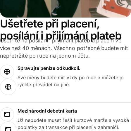
Ušetřete při placení,
posílání i přijímání plateb
Ušetříte na posílání i přijímání plateb a placení ve
více než 40 měnách. Všechno potřebné budete mít
nepřetržitě po ruce na jednom účtu.
Spravujte peníze odkudkoli.
Své měny budete mít vždy po ruce a můžete je
rychle převádět na jiné.
Mezinárodní debetní karta
Už nebudete muset řešit kurzové marže a vysoké
poplatky za transakce při placení v zahraničí.