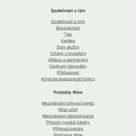
Společnost a tým
Společnost a tým
Bezpečnost
Tisk
Kariéra
Stav služby
Vztahy s investory
Afilace a partnerství
Centrum nápovědy
Přístupnost
Kontrola dostupnosti funkcí
Produkty Wise
Mezinárodní převod peněz
Wise účet
Mezinárodní debetní karta
Převod vysoké částky
Přijmout peníze
Platforma Wise