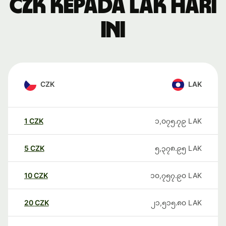
CZK kepada LAK hari
ini
CZK
LAK
1
CZK
၁,၀၇၅.၇၉
LAK
5
CZK
၅,၃၇၈.၉၅
LAK
10
CZK
၁၀,၇၅၇.၉၀
LAK
20
CZK
၂၁,၅၁၅.၈၀
LAK