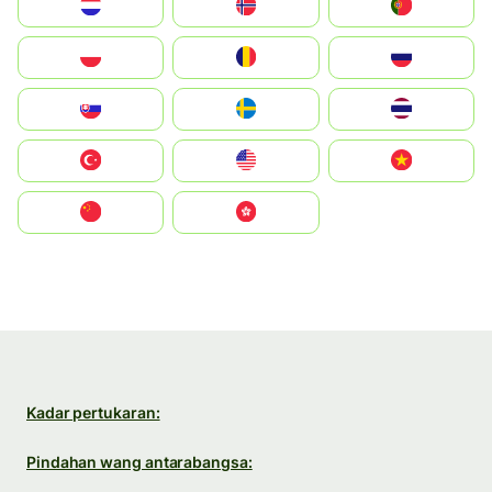
Nederland
Norge
Portugal
Polska
România
Россия
Slovensko
Ruoŧŧa
ไทย
Türkiye
United States
Vietnam
中国
中國香港特別行政區
Kadar pertukaran:
Pindahan wang antarabangsa: