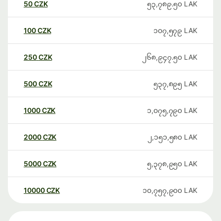
50
CZK
၅၃,၇၈၉.၅၀
LAK
100
CZK
၁၀၇,၅၇၉
LAK
250
CZK
၂၆၈,၉၄၇.၅၀
LAK
500
CZK
၅၃၇,၈၉၅
LAK
1000
CZK
၁,၀၇၅,၇၉၀
LAK
2000
CZK
၂,၁၅၁,၅၈၀
LAK
5000
CZK
၅,၃၇၈,၉၅၀
LAK
10000
CZK
၁၀,၇၅၇,၉၀၀
LAK