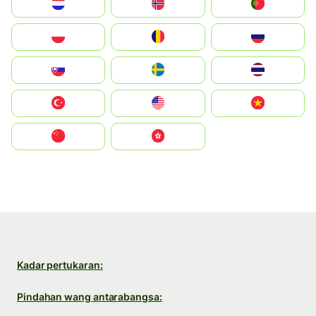
Nederland
Norge
Portugal
Polska
România
Россия
Slovensko
Ruoŧŧa
ไทย
Türkiye
United States
Vietnam
中国
中國香港特別行政區
Kadar pertukaran:
Pindahan wang antarabangsa: