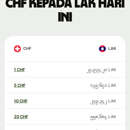
CHF kepada LAK hari
ini
CHF
LAK
1
CHF
၂၇,၉၃၄.၂၀
LAK
5
CHF
၁၃၉,၆၇၁
LAK
10
CHF
၂၇၉,၃၄၂
LAK
20
CHF
၅၅၈,၆၈၄
LAK