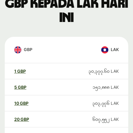
GBP kepada LAK hari
ini
GBP
LAK
1
GBP
၃၀,၃၇၇.၆၀
LAK
5
GBP
၁၅၁,၈၈၈
LAK
10
GBP
၃၀၃,၇၇၆
LAK
20
GBP
၆၀၇,၅၅၂
LAK