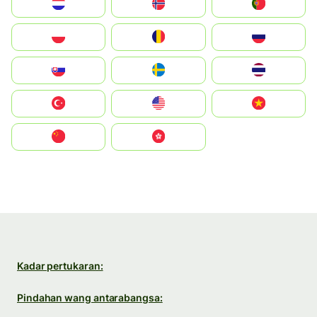
Nederland
Norge
Portugal
Polska
România
Россия
Slovensko
Ruoŧŧa
ไทย
Türkiye
United States
Vietnam
中国
中國香港特別行政區
Kadar pertukaran:
Pindahan wang antarabangsa: