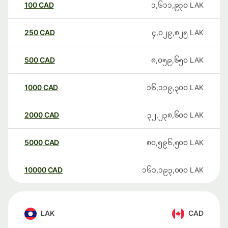
100
CAD
၁,၆၁၁,၉၃၀
LAK
250
CAD
၄,၀၂၉,၈၂၅
LAK
500
CAD
၈,၀၅၉,၆၅၀
LAK
1000
CAD
၁၆,၁၁၉,၃၀၀
LAK
2000
CAD
၃၂,၂၃၈,၆၀၀
LAK
5000
CAD
၈၀,၅၉၆,၅၀၀
LAK
10000
CAD
၁၆၁,၁၉၃,၀၀၀
LAK
LAK
CAD