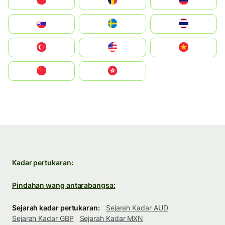
Polska
România
Россия
Slovensko
Ruoŧŧa
ไทย
Türkiye
United States
Vietnam
中国
中國香港特別行政區
Kadar pertukaran:
Pindahan wang antarabangsa:
Sejarah kadar pertukaran:
Sejarah Kadar AUD
Sejarah Kadar GBP
Sejarah Kadar MXN