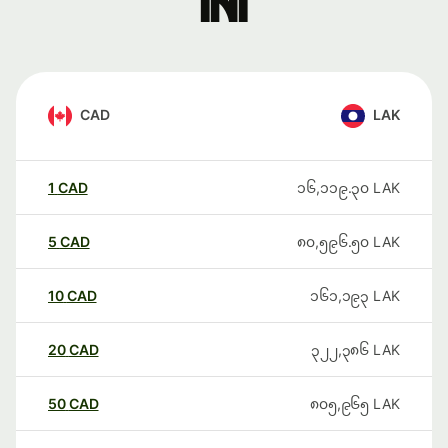
ini
CAD
LAK
1
CAD
၁၆,၁၁၉.၃၀
LAK
5
CAD
၈၀,၅၉၆.၅၀
LAK
10
CAD
၁၆၁,၁၉၃
LAK
20
CAD
၃၂၂,၃၈၆
LAK
50
CAD
၈၀၅,၉၆၅
LAK