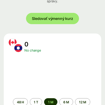
správy.
Sledovať výmenný kurz
0
No change
Time
48 H
1 T
1 M
6 M
12 M
period