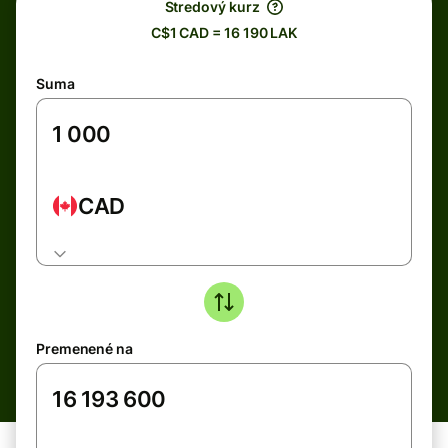
Stredový kurz
C$1 CAD = 16 190 LAK
Suma
CAD
Premenené na