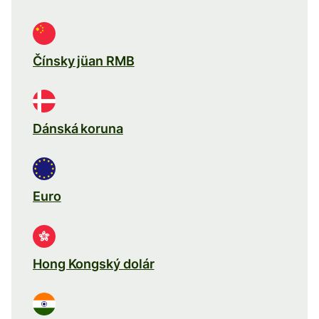
Čínsky jüan RMB
Dánská koruna
Euro
Hong Kongský dolár