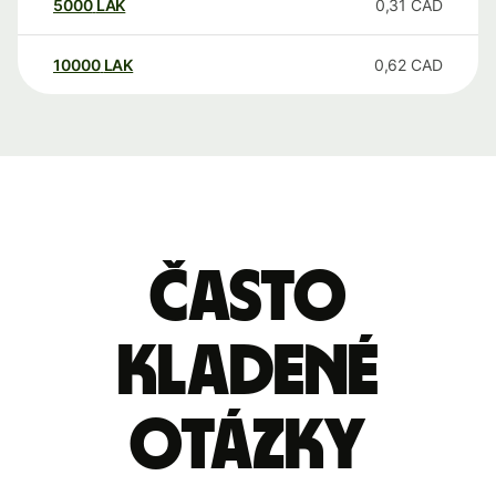
5000
LAK
0,31
CAD
10000
LAK
0,62
CAD
Často
kladené
otázky