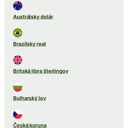
Austrálsky dolár
Brazílsky real
Britská libra šterlingov
Bulharský lev
Česká koruna