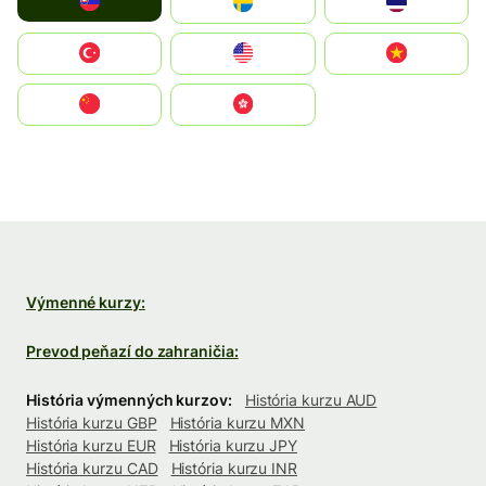
Slovensko
Ruoŧŧa
ไทย
Türkiye
United States
Vietnam
中国
中國香港特別行政區
Výmenné kurzy:
Prevod peňazí do zahraničia:
História výmenných kurzov:
História kurzu AUD
História kurzu GBP
História kurzu MXN
História kurzu EUR
História kurzu JPY
História kurzu CAD
História kurzu INR