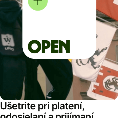
Ušetrite pri platení,
odosielaní a prijímaní