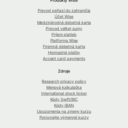
Produkty Wise
Prevod peňazí do zahraničia
Účet Wise
Medzinárodná debetná karta
Prevod veľkej sumy
Príjem platieb
Platforma Wise
Firemná debetná karta
Hromadné platby
Accept card payments
Zdroje
Research privacy policy
Menová kalkulačka
International stock ticker
Kódy Swift/BIC
Kódy IBAN
Upozornenia na zmeny kurzu
Porovnajte výmenné kurzy