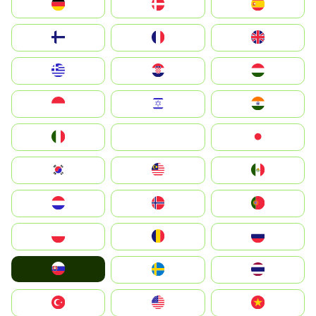
Deutschland
Denmark
España
Suomi
France
United Kingdom
Greece
Hrvatska
Magyarország
Indonesia
Israel
India
Italia
JA
Japan
South Korea
Malay
Mexico
Nederland
Norge
Portugal
Polska
România
Россия
Slovensko
Ruoŧŧa
ไทย
Türkiye
United States
Vietnam