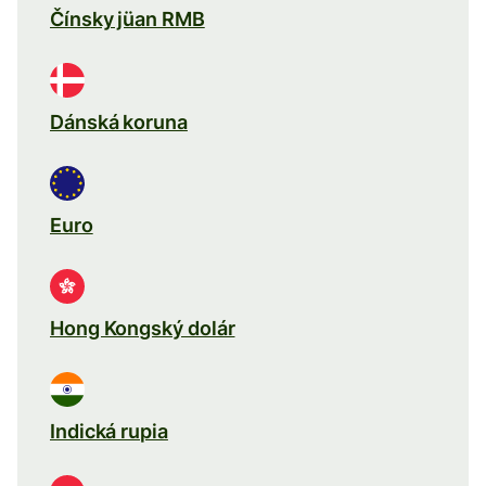
Čínsky jüan RMB
Dánská koruna
Euro
Hong Kongský dolár
Indická rupia