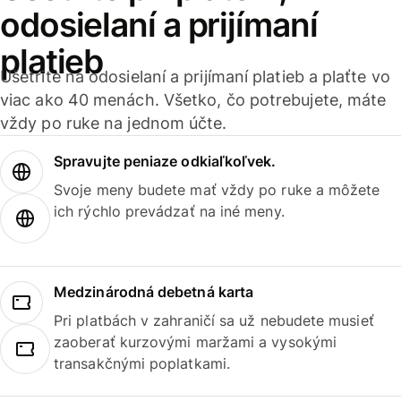
odosielaní a prijímaní
platieb
Ušetrite na odosielaní a prijímaní platieb a plaťte vo
viac ako 40 menách. Všetko, čo potrebujete, máte
vždy po ruke na jednom účte.
Spravujte peniaze odkiaľkoľvek.
Svoje meny budete mať vždy po ruke a môžete
ich rýchlo prevádzať na iné meny.
Medzinárodná debetná karta
Pri platbách v zahraničí sa už nebudete musieť
zaoberať kurzovými maržami a vysokými
transakčnými poplatkami.