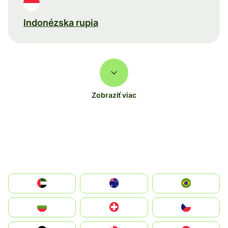
Indonézska rupia
Zobraziť viac
الإمارات العربية المتحدة
Australia
Brazil
България
Switzerland
Czechia