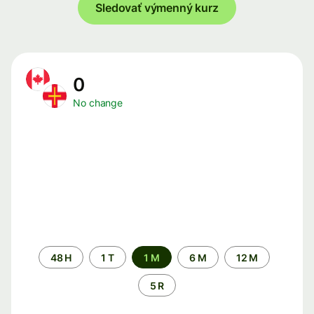
Sledovať výmenný kurz
0
No change
Time
48 H
1 T
1 M
6 M
12 M
period
5 R