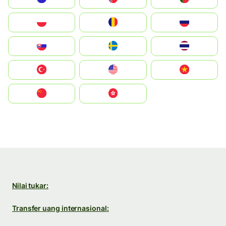
Polska
România
Россия
Slovensko
Ruoŧŧa
ไทย
Türkiye
United States
Vietnam
中国
中國香港特別行政區
Nilai tukar:
Transfer uang internasional: