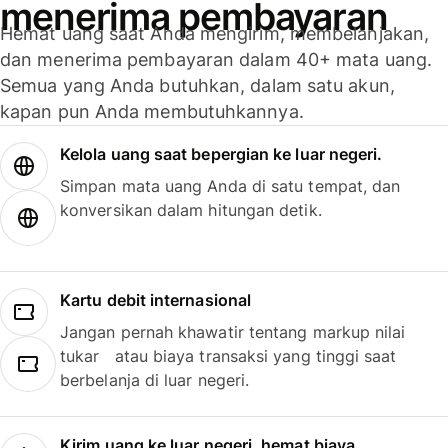
menerima pembayaran
Hemat uang saat Anda mengirim, membelanjakan,
dan menerima pembayaran dalam 40+ mata uang.
Semua yang Anda butuhkan, dalam satu akun,
kapan pun Anda membutuhkannya.
Kelola uang saat bepergian ke luar negeri.
Simpan mata uang Anda di satu tempat, dan
konversikan dalam hitungan detik.
Kartu debit internasional
Jangan pernah khawatir tentang markup nilai
tukar atau biaya transaksi yang tinggi saat
berbelanja di luar negeri.
Kirim uang ke luar negeri, hemat biaya