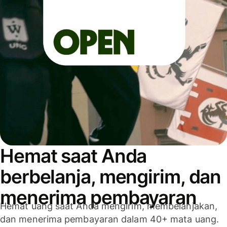
Hemat saat Anda
berbelanja, mengirim, dan
menerima pembayaran
Hemat uang saat Anda mengirim, membelanjakan,
dan menerima pembayaran dalam 40+ mata uang.