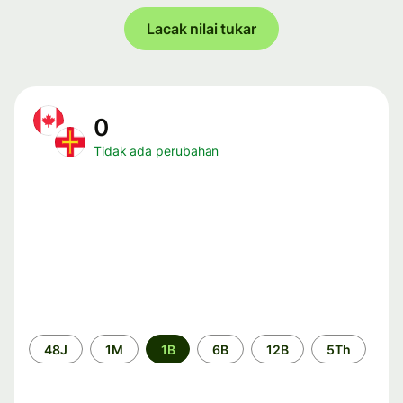
Lacak nilai tukar
0
Tidak ada perubahan
Periode
48J
1M
1B
6B
12B
5Th
waktu