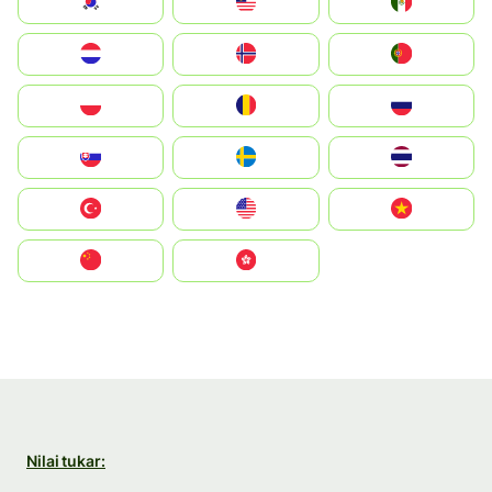
South Korea
Malay
Mexico
Nederland
Norge
Portugal
Polska
România
Россия
Slovensko
Ruoŧŧa
ไทย
Türkiye
United States
Vietnam
中国
中國香港特別行政區
Nilai tukar: