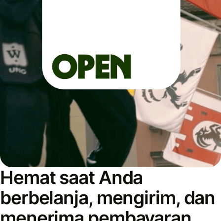
Hemat saat Anda
berbelanja, mengirim, dan
menerima pembayaran