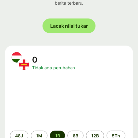
berita terbaru.
Lacak nilai tukar
0
Tidak ada perubahan
Periode
48J
1M
1B
6B
12B
5Th