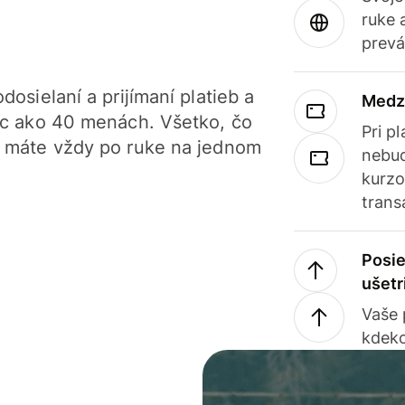
ruke 
prevá
dosielaní a prijímaní platieb a
Medz
iac ako 40 menách. Všetko, čo
Pri p
, máte vždy po ruke na jednom
nebud
kurzo
trans
Posie
ušetr
Vaše
kdeko