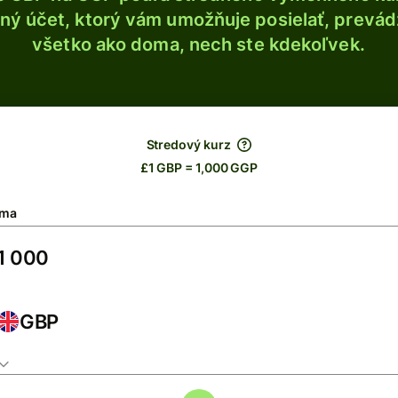
ý účet, ktorý vám umožňuje posielať, prevádza
všetko ako doma, nech ste kdekoľvek.
Stredový kurz
£1 GBP = 1,000 GGP
ma
GBP