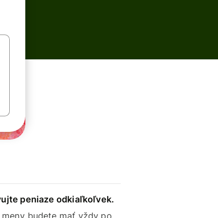
ujte peniaze odkiaľkoľvek.
 meny budete mať vždy po