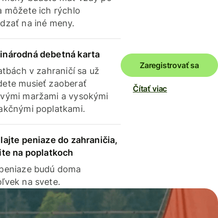
a môžete ich rýchlo
dzať na iné meny.
inárodná debetná karta
Zaregistrovať sa
latbách v zahraničí sa už
ete musieť zaoberať
Čítať viac
vými maržami a vysokými
akčnými poplatkami.
lajte peniaze do zahraničia,
ite na poplatkoch
 peniaze budú doma
ľvek na svete.