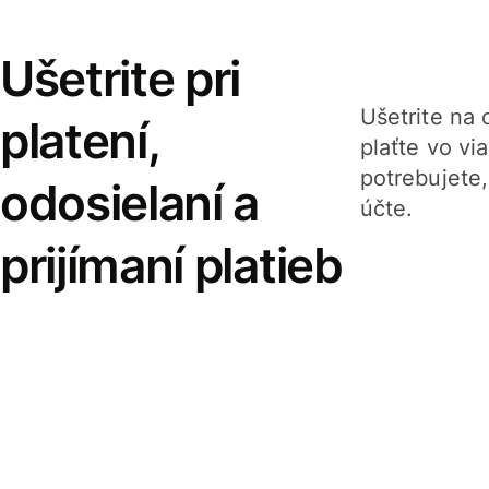
Ušetrite pri
Ušetrite na o
platení,
plaťte vo v
potrebujete
odosielaní a
účte.
prijímaní platieb