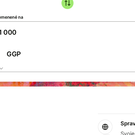
emenené na
GGP
Sprav
Svoje