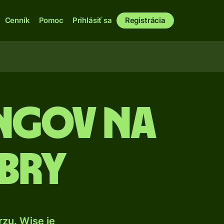
Cenník
Pomoc
Prihlásiť sa
Registrácia
ingov na
ibry
zu. Wise je