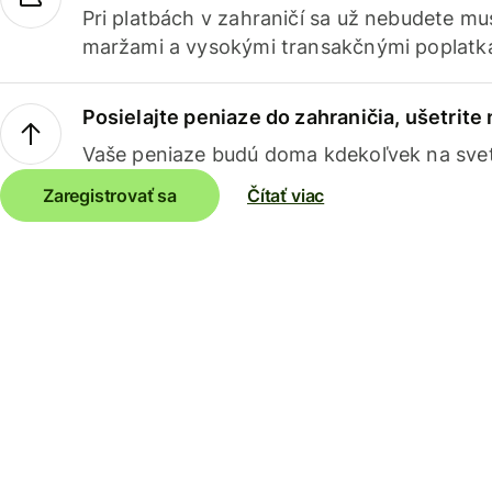
Pri platbách v zahraničí sa už nebudete m
maržami a vysokými transakčnými poplatk
Posielajte peniaze do zahraničia, ušetrite
Vaše peniaze budú doma kdekoľvek na sve
Zaregistrovať sa
Čítať viac