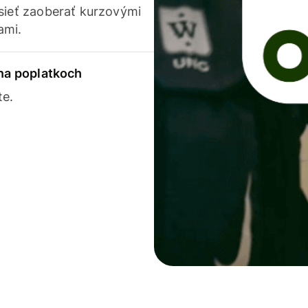
usieť zaoberať kurzovými
ami.
 na poplatkoch
te.