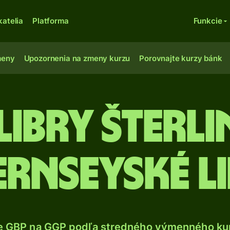
katelia
Platforma
Funkcie
meny
Upozornenia na zmeny kurzu
Porovnajte kurzy bánk
 libry šterl
rnseyské l
e GBP na GGP podľa stredného výmenného kur