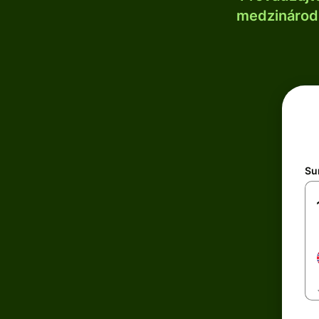
medzinárodn
Su