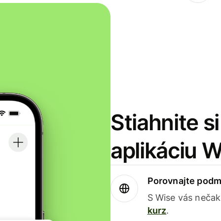
Stiahnite s
aplikáciu 
Porovnajte podm
S Wise vás nečak
kurz
.