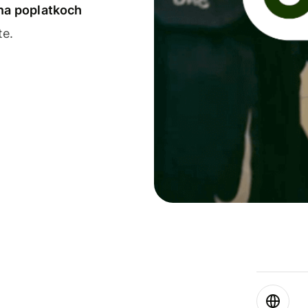
 na poplatkoch
te.