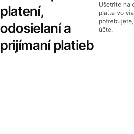
Ušetrite na o
platení,
plaťte vo v
potrebujete
odosielaní a
účte.
prijímaní platieb