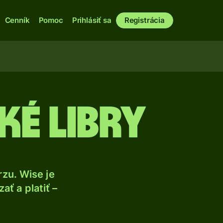
Cenník
Pomoc
Prihlásiť sa
Registrácia
ké libry
zu. Wise je
ť a platiť –