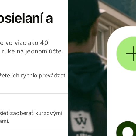
osielaní a
ťte vo viac ako 40
 ruke na jednom účte.
ete ich rýchlo prevádzať
usieť zaoberať kurzovými
ami.