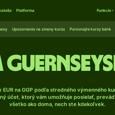
katelia
Platforma
Funkcie
meny
Upozornenia na zmeny kurzu
Porovnajte kurzy bánk
 guernseys
e EUR na GGP podľa stredného výmenného kur
ý účet, ktorý vám umožňuje posielať, prevádza
všetko ako doma, nech ste kdekoľvek.