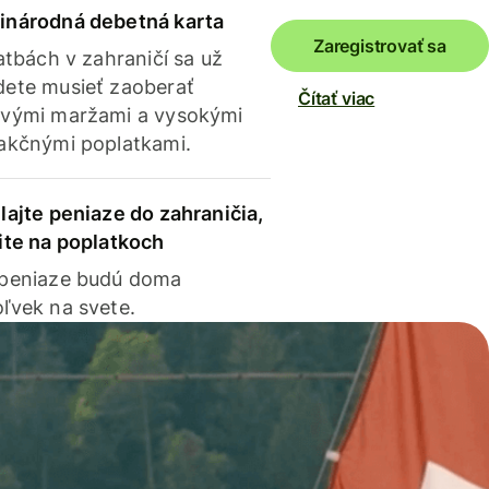
inárodná debetná karta
Zaregistrovať sa
latbách v zahraničí sa už
ete musieť zaoberať
Čítať viac
vými maržami a vysokými
akčnými poplatkami.
lajte peniaze do zahraničia,
ite na poplatkoch
 peniaze budú doma
ľvek na svete.