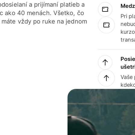
dosielaní a prijímaní platieb a
Medz
iac ako 40 menách. Všetko, čo
Pri p
, máte vždy po ruke na jednom
nebud
kurzo
trans
Posie
ušetr
Vaše
kdeko