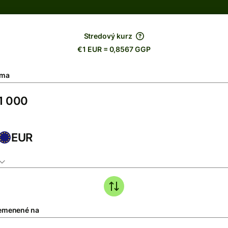
Stredový kurz
€1 EUR = 0,8567 GGP
ma
EUR
emenené na