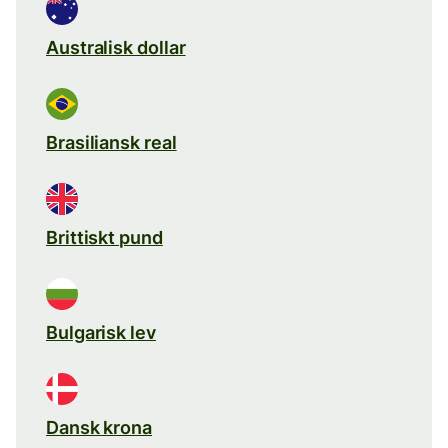
Australisk dollar
Brasiliansk real
Brittiskt pund
Bulgarisk lev
Dansk krona