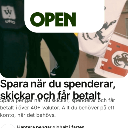
Spara när du spenderar,
skickar och får betalt
Spara pengar när du skickar, spenderar och får
betalt i över 40+ valutor. Allt du behöver på ett
konto, när det behövs.
Hantera pengar globalt i farten.