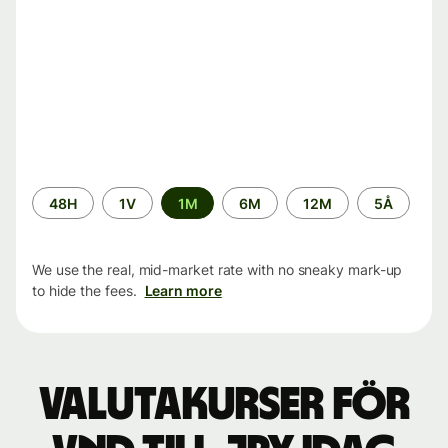
Time
48H
1V
1M
6M
12M
5Å
period
We use the real, mid-market rate with no sneaky mark-up
to hide the fees.
Learn more
Valutakurser för