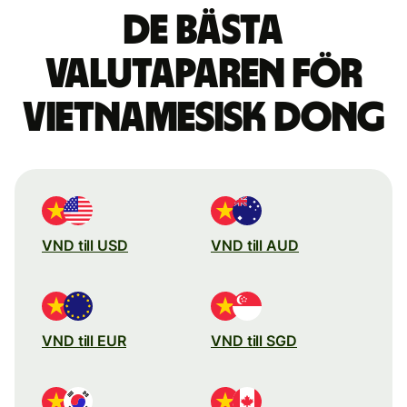
De bästa
valutaparen för
vietnamesisk dong
VND till USD
VND till AUD
VND till EUR
VND till SGD