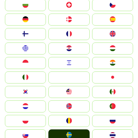
България
Switzerland
Czechia
Deutschland
Denmark
España
Suomi
France
United Kingdom
Greece
Hrvatska
Magyarország
Indonesia
Israel
India
Italia
JA
Japan
South Korea
Malay
Mexico
Nederland
Norge
Portugal
Polska
România
Россия
Ruoŧŧa
Slovensko
ไทย