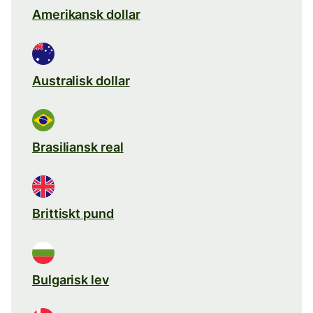
Amerikansk dollar
Australisk dollar
Brasiliansk real
Brittiskt pund
Bulgarisk lev