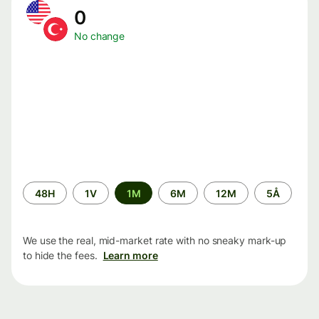
0
No change
Time
48H
1V
1M
6M
12M
5Å
period
We use the real, mid-market rate with no sneaky mark-up
to hide the fees.
Learn more