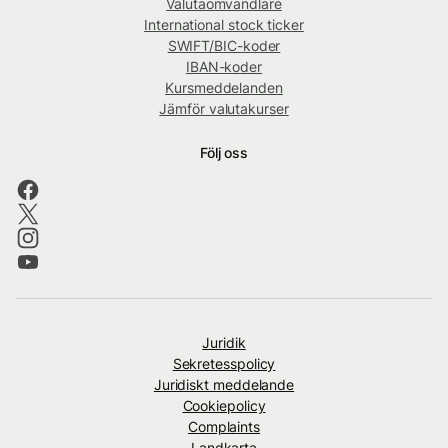
Valutaomvandlare
International stock ticker
SWIFT/BIC-koder
IBAN-koder
Kursmeddelanden
Jämför valutakurser
Följ oss
Juridik
Sekretesspolicy
Juridiskt meddelande
Cookiepolicy
Complaints
Landkarta