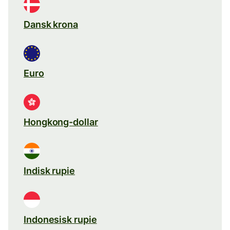
Dansk krona
Euro
Hongkong-dollar
Indisk rupie
Indonesisk rupie