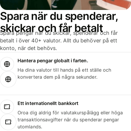
Spara när du spenderar,
skickar och får betalt
Spara pengar när du skickar, spenderar och får
betalt i över 40+ valutor. Allt du behöver på ett
konto, när det behövs.
Hantera pengar globalt i farten.
Ha dina valutor till hands på ett ställe och
konvertera dem på några sekunder.
Ett internationellt bankkort
Oroa dig aldrig för valutakurspålägg eller höga
transaktionsavgifter när du spenderar pengar
utomlands.