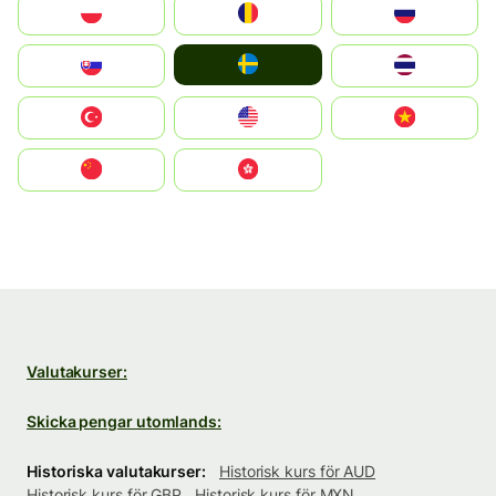
Polska
România
Россия
Ruoŧŧa
Slovensko
ไทย
Türkiye
United States
Vietnam
中国
中國香港特別行政區
Valutakurser:
Skicka pengar utomlands:
Historiska valutakurser:
Historisk kurs för AUD
Historisk kurs för GBP
Historisk kurs för MXN