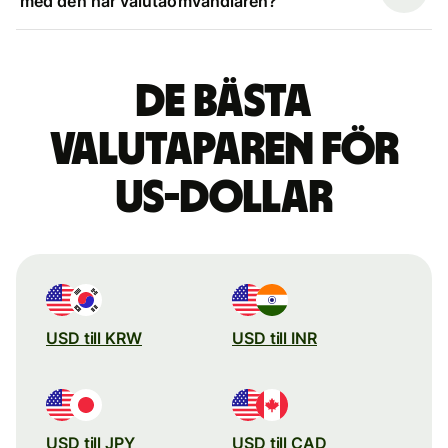
med den här valutaomvandlaren?
De bästa
valutaparen för
US-dollar
USD till KRW
USD till INR
USD till JPY
USD till CAD