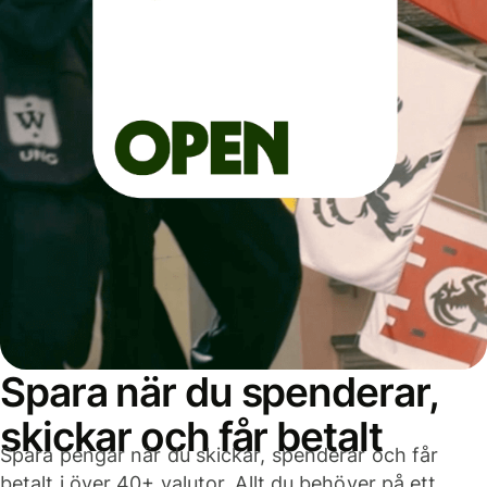
Spara när du spenderar,
skickar och får betalt
Spara pengar när du skickar, spenderar och får
betalt i över 40+ valutor. Allt du behöver på ett