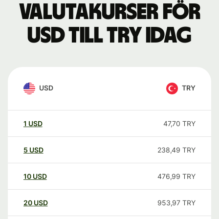
Valutakurser för
USD till TRY idag
USD
TRY
1
USD
47,70
TRY
5
USD
238,49
TRY
10
USD
476,99
TRY
20
USD
953,97
TRY