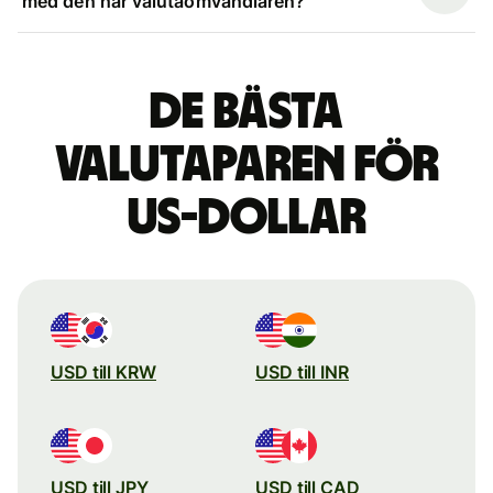
med den här valutaomvandlaren?
De bästa
valutaparen för
US-dollar
USD till KRW
USD till INR
USD till JPY
USD till CAD