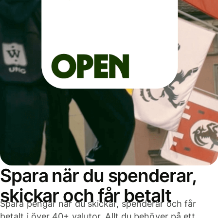
Spara när du spenderar,
skickar och får betalt
Spara pengar när du skickar, spenderar och får
betalt i över 40+ valutor. Allt du behöver på ett