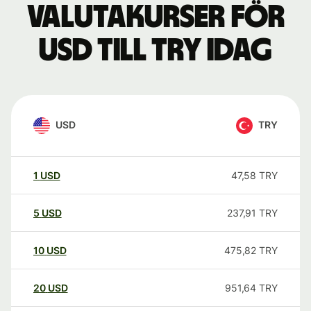
Valutakurser för
USD till TRY idag
USD
TRY
1
USD
47,58
TRY
5
USD
237,91
TRY
10
USD
475,82
TRY
20
USD
951,64
TRY