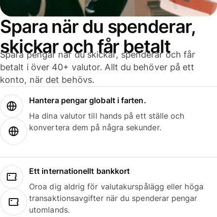
Spara när du spenderar,
skickar och får betalt
Spara pengar när du skickar, spenderar och får
betalt i över 40+ valutor. Allt du behöver på ett
konto, när det behövs.
Hantera pengar globalt i farten.
Ha dina valutor till hands på ett ställe och
konvertera dem på några sekunder.
Ett internationellt bankkort
Oroa dig aldrig för valutakurspålägg eller höga
transaktionsavgifter när du spenderar pengar
utomlands.