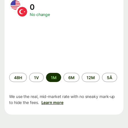
0
No change
Time
48H
1V
1M
6M
12M
5Å
period
We use the real, mid-market rate with no sneaky mark-up
to hide the fees.
Learn more