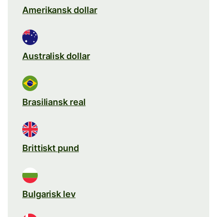
Amerikansk dollar
Australisk dollar
Brasiliansk real
Brittiskt pund
Bulgarisk lev