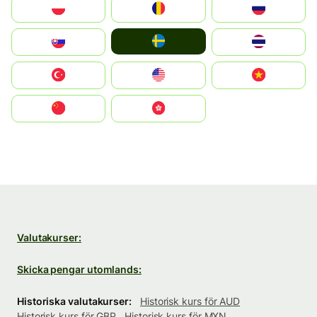
Polska
România
Россия
Ruoŧŧa
Slovensko
ไทย
Türkiye
United States
Vietnam
中国
中國香港特別行政區
Valutakurser:
Skicka pengar utomlands:
Historiska valutakurser:
Historisk kurs för AUD
Historisk kurs för GBP
Historisk kurs för MXN