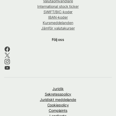
Valutaomvandlare
International stock ticker
SWIFT/BIC-koder
IBAN-koder
Kursmeddelanden
Jämför valutakurser
Följ oss
Juridik
Sekretesspolicy
Juridiskt meddelande
Cookiepolicy
Complaints
Landkarta