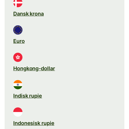
Dansk krona
Euro
Hongkong-dollar
Indisk rupie
Indonesisk rupie